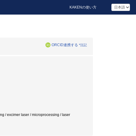
KAKENの使い方
ORCID連携する
*注記
g / excimer laser / microprocessing / laser