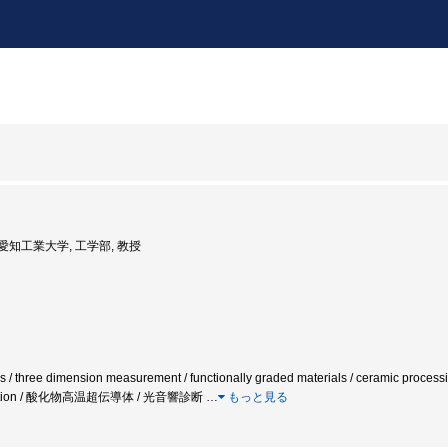
: 愛知工業大学, 工学部, 教授
 / three dimension measurement / functionally graded materials / ceramic processin
r ablation / 酸化物高温超伝導体 / 光音響診断
…
もっと見る