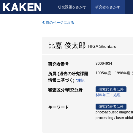
研究課題をさがす
研究者をさがす
前のページに戻る
比嘉 俊太郎
HIGA Shuntaro
30064934
研究者番号
1995年度 – 1996年度
所属 (過去の研究課題
情報に基づく)
*注記
研究代表者以外
審査区分/研究分野
材料加工・処理
研究代表者以外
キーワード
photoacoustic diagnosis
processing / lase