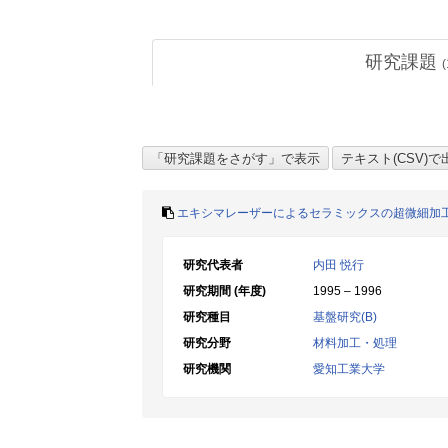
研究課題
(
エキシマレーザーによるセラミックスの超微細加
研究代表者
内田 悦行
研究期間 (年度)
1995 – 1996
研究種目
基盤研究(B)
研究分野
材料加工・処理
研究機関
愛知工業大学