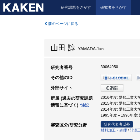
研究課題をさがす
研究者をさがす
前のページに戻る
山田 諄
YAMADA Jun
30064950
研究者番号
その他のID
外部サイト
2016年度: 愛知工業大学
所属 (過去の研究課題
2015年度: 愛知工業大
情報に基づく)
*注記
2014年度: 愛知工業大学
1995年度 – 1996年度
研究代表者以外
審査区分/研究分野
材料加工・処理
/
計測