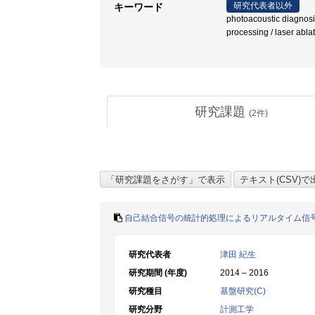
研究代表者以外
キーワード
photoacoustic diagnosis
processing / lase
研究課題
(
2
件)
自己結合信号の統計的処理によるリアルタイム信
研究代表者
津田 紀生
研究期間 (年度)
2014 – 2016
研究種目
基盤研究(C)
研究分野
計測工学