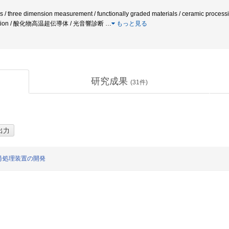
 / three dimension measurement / functionally graded materials / ceramic processin
r ablation / 酸化物高温超伝導体 / 光音響診断
…
もっと見る
研究成果
(
31
件)
号処理装置の開発