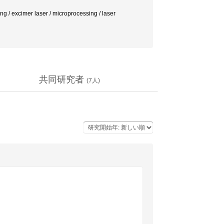
g / excimer laser / microprocessing / laser
共同研究者
(
7
人)