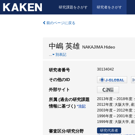
研究課題をさがす
研究者をさがす
前のページに戻る
中嶋 英雄
NAKAJIMA Hideo
…
別表記
30134042
研究者番号
その他のID
外部サイト
2013年度 – 2018
所属 (過去の研究課題
2012年度: 大阪大学,
情報に基づく)
*注記
2003年度 – 2012年
1996年度 – 2001年
1999年度: 大阪大学,
研究代表者
審査区分/研究分野