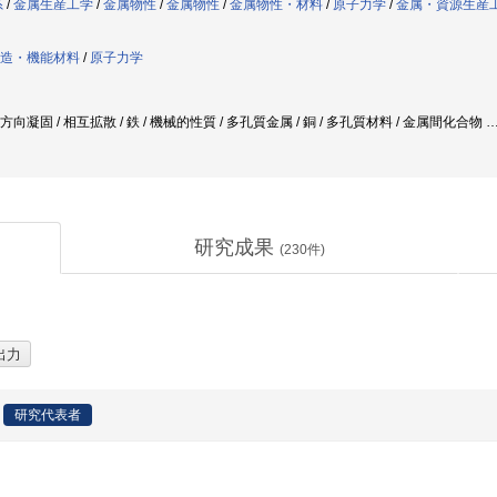
系
/
金属生産工学
/
金属物性
/
金属物性
/
金属物性・材料
/
原子力学
/
金属・資源生産
造・機能材料
/
原子力学
一方向凝固 / 相互拡散 / 鉄 / 機械的性質 / 多孔質金属 / 銅 / 多孔質材料 / 金属間化合物
研究成果
(
230
件)
研究代表者