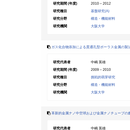
研究期間 (年度)
2010 – 2012
研究種目
基盤研究(A)
研究分野
構造・機能材料
研究機関
大阪大学
ガス化合物添加による貫通孔型ポーラス金属の製
研究代表者
中嶋 英雄
研究期間 (年度)
2009 – 2010
研究種目
挑戦的萌芽研究
研究分野
構造・機能材料
研究機関
大阪大学
革新的金属ナノ中空球および金属ナノチューブの
研究代表者
中嶋 英雄