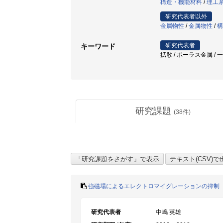
構造・機能材料
/
理工
研究代表者以外
金属物性
/
金属物性
/
構
研究代表者
キーワード
拡散 / ポーラス金属 / 
研究課題
(
38
件)
強磁場によるエレクトロマイグレーションの抑制
研究代表者
中嶋 英雄