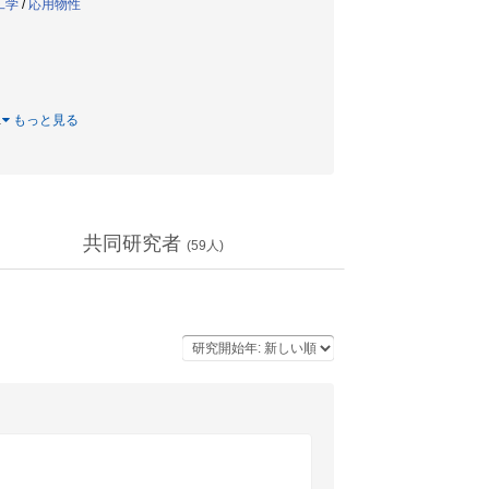
工学
/
応用物性
…
もっと見る
共同研究者
(
59
人)