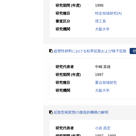
研究期間 (年度)
1998
研究種目
特定領域研究(A)
審査区分
理工系
研究機関
大阪大学
超塑性材料における粒界拡散および格子拡散
研究代表者
中嶋 英雄
研究期間 (年度)
1997
研究種目
重点領域研究
研究機関
大阪大学
拡散型相変態の微視的機構の解明
研究代表者
小岩 昌宏