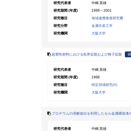
研究代表者
中嶋 英雄
研究期間 (年度)
1999 – 2001
研究種目
地域連携推進研究費
研究分野
金属生産工学
研究機関
大阪大学
超塑性材料における粒界拡散および格子拡散
研究代表者
中嶋 英雄
研究期間 (年度)
1998
研究種目
特定領域研究(A)
研究機関
大阪大学
プロチウムの溶解放出を利用したセル金属構造体
研究代表者
中嶋 英雄