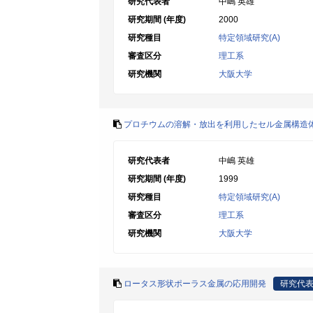
研究代表者
中嶋 英雄
研究期間 (年度)
2000
研究種目
特定領域研究(A)
審査区分
理工系
研究機関
大阪大学
プロチウムの溶解・放出を利用したセル金属構造
研究代表者
中嶋 英雄
研究期間 (年度)
1999
研究種目
特定領域研究(A)
審査区分
理工系
研究機関
大阪大学
ロータス形状ポーラス金属の応用開発
研究代