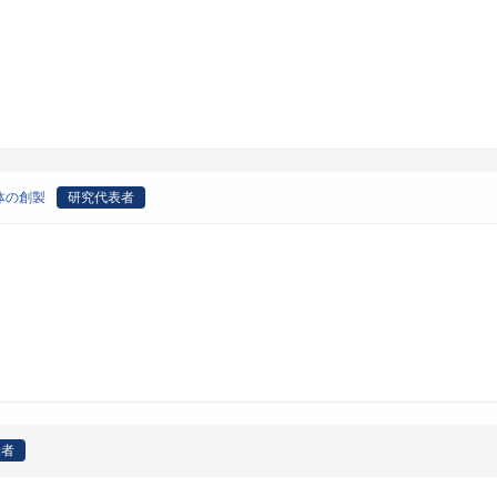
体の創製
研究代表者
表者