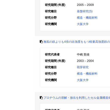
研究期間 (年度)
2005 – 2009
研究種目
基盤研究(S)
研究分野
構造・機能材料
研究機関
大阪大学
無垢の鉄よりも4倍の比強度をもつ軽量高強度鉄
研究代表者
中嶋 英雄
研究期間 (年度)
2003 – 2004
研究種目
萌芽研究
研究分野
構造・機能材料
研究機関
大阪大学
プロチウムの溶解・放出を利用したセル金属構造