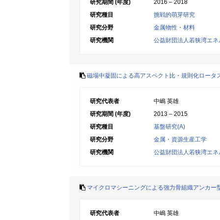
研究期間 (年度)
2016 – 2018
研究種目
挑戦的萌芽研究
研究分野
金属物性・材料
研究機関
公益財団法人若狭湾エネ
磁場中凝固による高アスペクト比・規則化ロータ
研究代表者
中嶋 英雄
研究期間 (年度)
2013 – 2015
研究種目
基盤研究(A)
研究分野
金属・資源生産工学
研究機関
公益財団法人若狭湾エネ
マイクロマシーニングによる強力骨組織アンカー型
研究代表者
中嶋 英雄