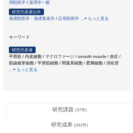
用獣医学
/
薬理学一般
研究代表者以外
基礎獣医学・基礎畜産学
/
応用獣医学
…
もっと見る
キーワード
研究代表者
平滑筋 / 内皮細胞 / マクロファージ / smooth muscle / 炎症 /
筋線維芽細胞 / 平滑筋細胞 / 間葉系細胞 / 肥満細胞 / 消化管
…
もっと見る
研究課題
(
37
件)
研究成果
(
342
件)