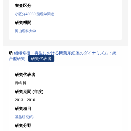
審査区分
小区分48030:薬理学関連
研究機関
岡山理科大学
組織修復・再生における間葉系細胞のダイナミズム：統
合型研究
研究代表者
研究代表者
尾崎 博
研究期間 (年度)
2013 – 2016
研究種目
基盤研究(S)
研究分野