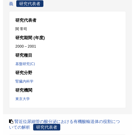
義
研究代表者
研究代表者
関 常司
研究期間 (年度)
2000 – 2001
研究種目
基盤研究(C)
研究分野
腎臓内科学
研究機関
東京大学
腎近位尿細管の酸分泌における有機酸輸送体の役割につ
いての解析
研究代表者