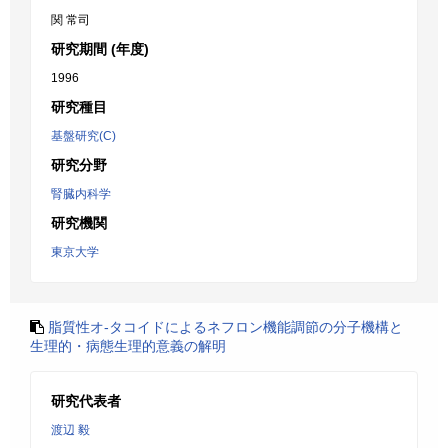
関 常司
研究期間 (年度)
1996
研究種目
基盤研究(C)
研究分野
腎臓内科学
研究機関
東京大学
脂質性オ-タコイドによるネフロン機能調節の分子機構と
生理的・病態生理的意義の解明
研究代表者
渡辺 毅