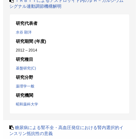
ＩＲＢＩＴによるアストロサイト内のｐＨ－カルシウム
シグナル連動調節機構解明
研究代表者
水谷 顕洋
研究期間 (年度)
2012 – 2014
研究種目
基盤研究(C)
研究分野
薬理学一般
研究機関
昭和薬科大学
糖尿病による腎不全・高血圧発症における腎内選択的イ
ンスリン抵抗性の意義