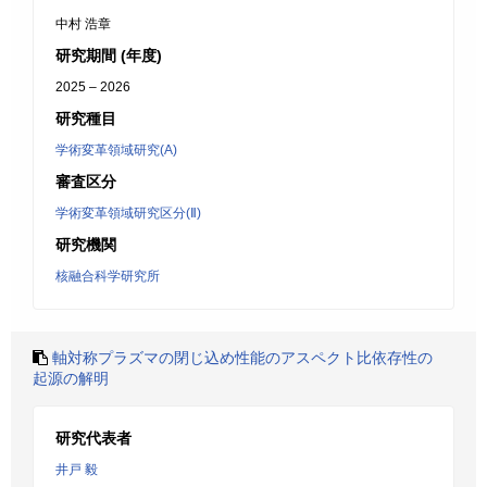
中村 浩章
研究期間 (年度)
2025 – 2026
研究種目
学術変革領域研究(A)
審査区分
学術変革領域研究区分(Ⅱ)
研究機関
核融合科学研究所
軸対称プラズマの閉じ込め性能のアスペクト比依存性の
起源の解明
研究代表者
井戸 毅