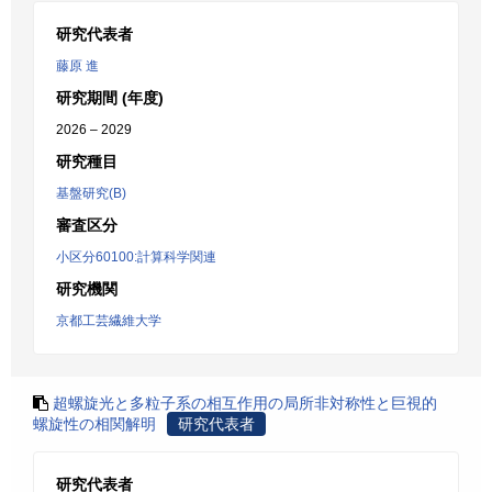
研究代表者
藤原 進
研究期間 (年度)
2026 – 2029
研究種目
基盤研究(B)
審査区分
小区分60100:計算科学関連
研究機関
京都工芸繊維大学
超螺旋光と多粒子系の相互作用の局所非対称性と巨視的
螺旋性の相関解明
研究代表者
研究代表者