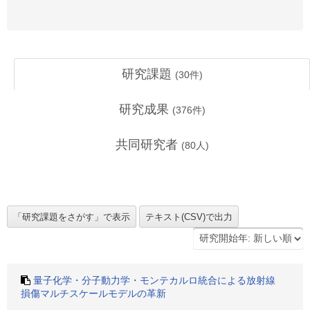
研究課題
(
30
件)
研究成果
(
376
件)
共同研究者
(
80
人)
量子化学・分子動力学・モンテカルロ統合による放射線
損傷マルチスケールモデルの革新