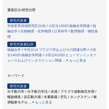
審査区分/研究分野
研究代表者
学術変革領域研究区分(Ⅱ)
/
小区分14020:核融合学関連
/
核
融合学
/
生物物理・化学物理
/
計算科学
/
数理物理・物性基
礎
研究代表者以外
核融合学
/
中区分14:プラズマ学およびその関連分野
/
小区
分14020:核融合学関連
/
小区分61020:ヒューマンインタフ
ェースおよびインタラクション関連
…
もっと見る
キーワード
研究代表者
分子動力学 / 分子動力学法 / 光渦 / プラズマ波動相互作用 /
螺旋構造 / 反応動力場 / 水素吸蔵 / 空孔 / タングステン / 衝
突輻射モデル
…
もっと見る