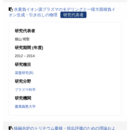
水素負イオン源プラズマのモデリングと一様大面積負イ
オン生成・引き出しの物理
研究代表者
研究代表者
畑山 明聖
研究期間 (年度)
2012 – 2014
研究種目
基盤研究(B)
研究分野
プラズマ科学
研究機関
慶應義塾大学
核融合炉のトリチウム蓄積・排出評価のための理論およ