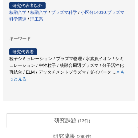
研究代表者以外
核融合学
/
核融合学
/
プラズマ科学
/
小区分14010:プラズマ
科学関連
/
理工系
キーワード
研究代表者
粒子シミュレーション / プラズマ物理 / 水素負イオン / シミ
ュレーション / 中性粒子 / 核融合周辺プラズマ / 分子活性化
再結合 / ELM / デッタチメントプラズマ / ダイバータ
…
も
っと見る
研究課題
(
13
件)
研究成果
(
290
件)