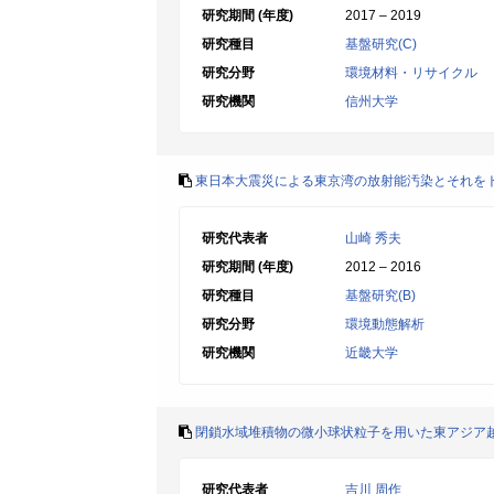
研究期間 (年度)
2017 – 2019
研究種目
基盤研究(C)
研究分野
環境材料・リサイクル
研究機関
信州大学
東日本大震災による東京湾の放射能汚染とそれを
研究代表者
山崎 秀夫
研究期間 (年度)
2012 – 2016
研究種目
基盤研究(B)
研究分野
環境動態解析
研究機関
近畿大学
閉鎖水域堆積物の微小球状粒子を用いた東アジア
研究代表者
吉川 周作