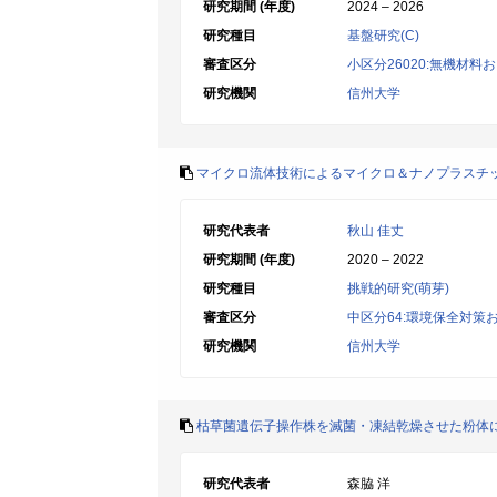
研究期間 (年度)
2024 – 2026
研究種目
基盤研究(C)
審査区分
小区分26020:無機材料
研究機関
信州大学
マイクロ流体技術によるマイクロ＆ナノプラスチ
研究代表者
秋山 佳丈
研究期間 (年度)
2020 – 2022
研究種目
挑戦的研究(萌芽)
審査区分
中区分64:環境保全対策
研究機関
信州大学
枯草菌遺伝子操作株を滅菌・凍結乾燥させた粉体
研究代表者
森脇 洋