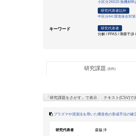
小区分26020:無機材
研究代表者以外
中区分64:環境保全対
研究代表者
キーワード
分解 / PFAS / 薄膜
研究課題
(
6
件)
プラズマや浸漬法を用いた構造色の形成手法の確
研究代表者
森脇 洋