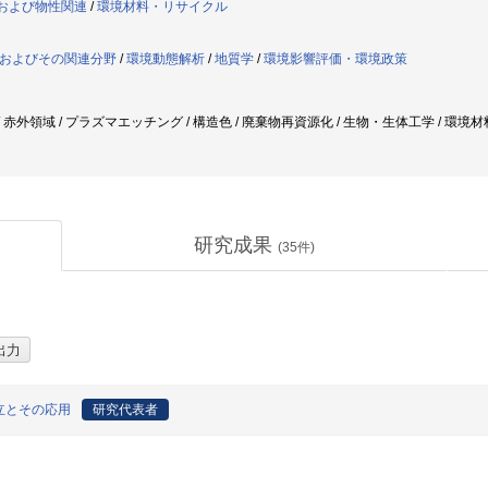
料および物性関連
/
環境材料・リサイクル
策およびその関連分野
/
環境動態解析
/
地質学
/
環境影響評価・環境政策
干渉 / 赤外領域 / プラズマエッチング / 構造色 / 廃棄物再資源化 / 生物・生体工学 / 環境
研究成果
(
35
件)
立とその応用
研究代表者