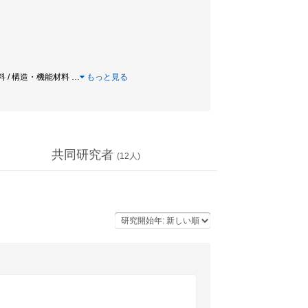
材料 / 構造・機能材料
…
もっと見る
共同研究者
(
12
人)