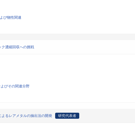
および物性関連
ック濃縮回収への挑戦
およびその関連分野
によるレアメタルの抽出法の開発
研究代表者