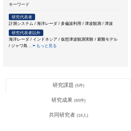
キーワード
研究代表者
計測システム / 海洋レーダ / 多偏波利用 / 津波観測 / 津波
研究代表者以外
海洋レーダ / インドネシア / 仮想津波観測実験 / 避難モデル
/ ジャワ島
…
もっと見る
研究課題
(
5
件)
研究成果
(
60
件)
共同研究者
(
16
人)