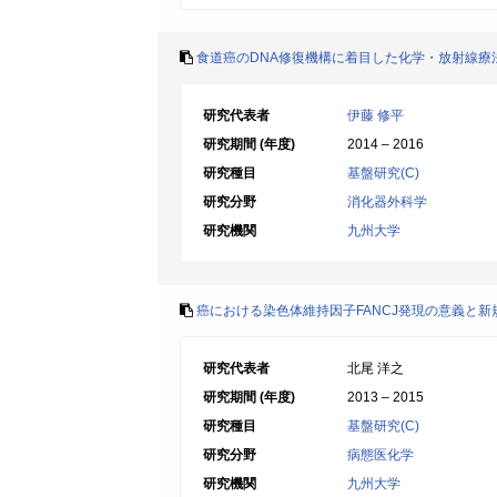
食道癌のDNA修復機構に着目した化学・放射線療
研究代表者
伊藤 修平
研究期間 (年度)
2014 – 2016
研究種目
基盤研究(C)
研究分野
消化器外科学
研究機関
九州大学
癌における染色体維持因子FANCJ発現の意義と
研究代表者
北尾 洋之
研究期間 (年度)
2013 – 2015
研究種目
基盤研究(C)
研究分野
病態医化学
研究機関
九州大学