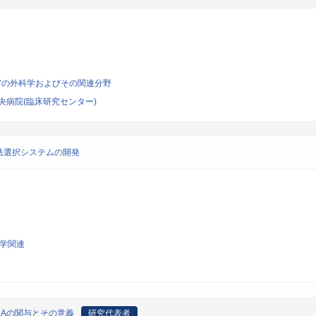
器官の外科学およびその関連分野
央病院(臨床研究センター)
法選択システムの開発
科学関連
NAの関与とその意義
研究代表者