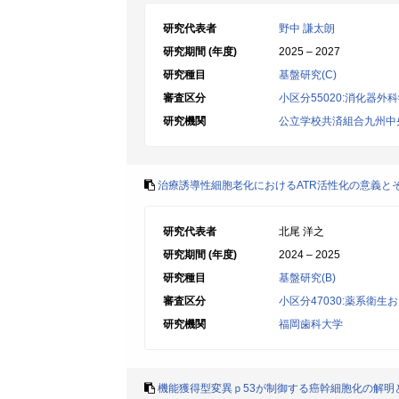
研究代表者
野中 謙太朗
研究期間 (年度)
2025 – 2027
研究種目
基盤研究(C)
審査区分
小区分55020:消化器外
研究機関
公立学校共済組合九州中
治療誘導性細胞老化におけるATR活性化の意義と
研究代表者
北尾 洋之
研究期間 (年度)
2024 – 2025
研究種目
基盤研究(B)
審査区分
小区分47030:薬系衛
研究機関
福岡歯科大学
機能獲得型変異ｐ53が制御する癌幹細胞化の解明