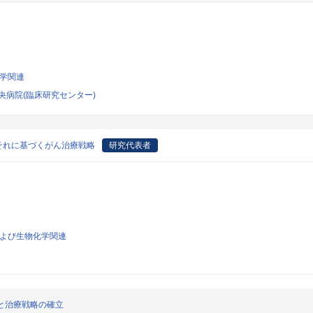
科学関連
央病院(臨床研究センター)
それに基づくがん治療戦略
研究代表者
生および生物化学関連
と治療戦略の確立