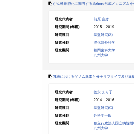
がん幹細胞化に関与するSphere形成メカニズム
研究代表者
前原 喜彦
研究期間 (年度)
2015 – 2019
研究種目
基盤研究(S)
研究分野
消化器外科学
研究機関
福岡歯科大学
九州大学
乳癌におけるゲノム異常と分子サブタイプ及び薬
研究代表者
徳永 えり子
研究期間 (年度)
2014 – 2016
研究種目
基盤研究(C)
研究分野
外科学一般
研究機関
独立行政法人国立病院機
九州大学