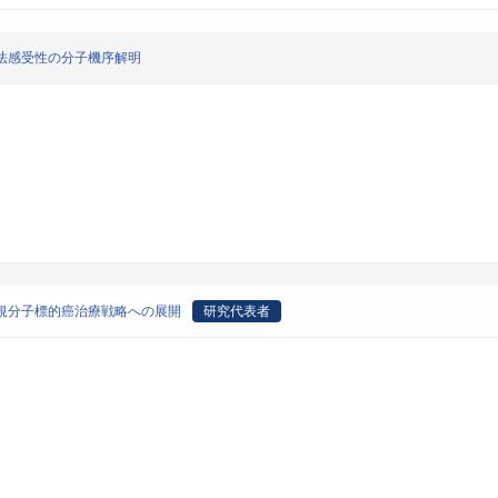
法感受性の分子機序解明
新規分子標的癌治療戦略への展開
研究代表者