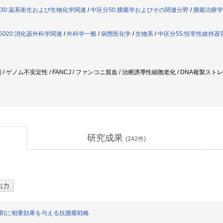
030:薬系衛生および生物化学関連
/
中区分50:腫瘍学およびその関連分野
/
腫瘍治療学
5020:消化器外科学関連
/
外科学一般
/
病態医化学
/
生物系
/
中区分55:恒常性維持
/ ゲノム不安定性 / FANCJ / ファンコニ貧血 / 治療誘導性細胞老化 / DNA複製ストレ
研究成果
(
242
件)
ん剤に相乗効果を与える抗腫瘍戦略