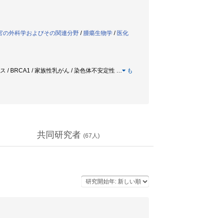
器官の外科学およびその関連分野
/
腫瘍生物学
/
医化
ス / BRCA1 / 家族性乳がん / 染色体不安定性
…
も
共同研究者
(
67
人)