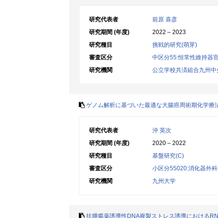
研究代表者
前原 喜彦
研究期間 (年度)
2022 – 2023
研究種目
挑戦的研究(萌芽)
審査区分
中区分55:恒常性維持
研究機関
公立学校共済組合九州中
ゲノム解析に基づいた最適な大腸癌周術期化学療
研究代表者
沖 英次
研究期間 (年度)
2020 – 2022
研究種目
基盤研究(C)
審査区分
小区分55020:消化器外
研究機関
九州大学
抗腫瘍薬誘導性DNA複製ストレス誘導におけるR