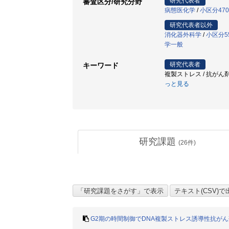
研究代表者
審査区分/研究分野
病態医化学
/
小区分47
研究代表者以外
消化器外科学
/
小区分5
学一般
研究代表者
キーワード
複製ストレス / 抗がん剤 
っと見る
研究課題
(
26
件)
G2期の時間制御でDNA複製ストレス誘導性抗が