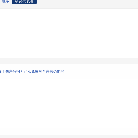
子機序
研究代表者
分子機序解明とがん免疫複合療法の開発