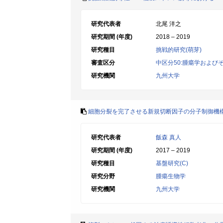
研究代表者
北尾 洋之
研究期間 (年度)
2018 – 2019
研究種目
挑戦的研究(萌芽)
審査区分
中区分50:腫瘍学および
研究機関
九州大学
細胞分裂を完了させる新規切断因子の分子制御機
研究代表者
飯森 真人
研究期間 (年度)
2017 – 2019
研究種目
基盤研究(C)
研究分野
腫瘍生物学
研究機関
九州大学