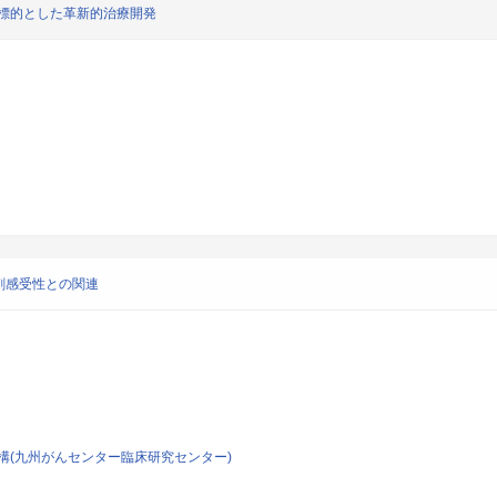
を標的とした革新的治療開発
剤感受性との関連
構(九州がんセンター臨床研究センター)