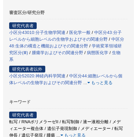
審査区分/研究分野
研究代表者
小区分43010:分子生物学関連
/
医化学一般
/
中区分43:分子
レベルから細胞レベルの生物学およびその関連分野
/
中区分
48:生体の構造と機能およびその関連分野
/
学術変革領域研
究区分(Ⅲ)
/
腫瘍学およびその関連分野
/
病態医化学
/
生物
系
研究代表者以外
小区分52020:神経内科学関連
/
中区分44:細胞レベルから個
体レベルの生物学およびその関連分野
…
もっと見る
キーワード
研究代表者
転写 / RNAポリメラーゼII / 転写制御 / 液ー液相分離 / メデ
ィエーター複合体 / 遺伝子発現制御 / メディエーター / 転写
伸長 / 遺伝子発現 / 腫瘍
…
もっと見る