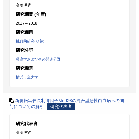
高橋 秀尚
研究期間 (年度)
2017 – 2018
研究種目
挑戦的研究(萌芽)
研究分野
腫瘍学およびその関連分野
研究機関
横浜市立大学
新規転写伸長制御因子Med26の混合型急性白血病への関
与についての解析
研究代表者
研究代表者
高橋 秀尚