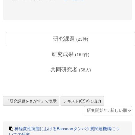
研究課題
(
23
件)
研究成果
(
162
件)
共同研究者
(
58
人)
神経変性病態におけるBassoonタンパク質関連機構につ
いての研究