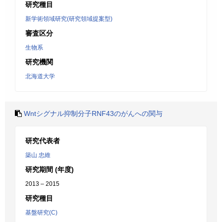
研究種目
新学術領域研究(研究領域提案型)
審査区分
生物系
研究機関
北海道大学
Wntシグナル抑制分子RNF43のがんへの関与
研究代表者
築山 忠維
研究期間 (年度)
2013 – 2015
研究種目
基盤研究(C)