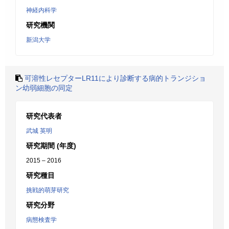
神経内科学
研究機関
新潟大学
可溶性レセプターLR11により診断する病的トランジショ
ン幼弱細胞の同定
研究代表者
武城 英明
研究期間 (年度)
2015 – 2016
研究種目
挑戦的萌芽研究
研究分野
病態検査学