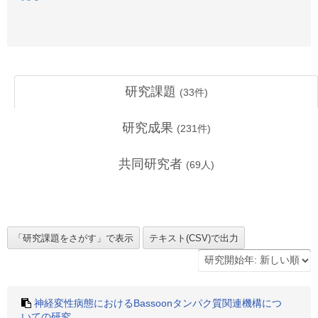
研究課題
(
33
件)
研究成果
(
231
件)
共同研究者
(
69
人)
神経変性病態におけるBassoonタンパク質関連機構につ
いての研究