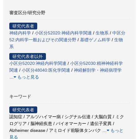
審査区分/研究分野
研究代表者
神経内科学
/
小区分52020:神経内科学関連
/
生物系
/
中区分
52:内科学一般およびその関連分野
/
基礎ゲノム科学
/
生物
系
研究代表者以外
小区分52020:神経内科学関連
/
小区分52030:精神神経科学
関連
/
小区分48040:医化学関連
/
神経解剖学・神経病理学
…
もっと見る
キーワード
研究代表者
認知症 / アルツハイマー病 / シグナル伝達 / 大脳白質 / ミク
ログリア / 脳神経疾患 / バイオマーカー / 遺伝子変異 /
Alzheimer disease / アミロイド前駆体タンパク
…
もっと
見る