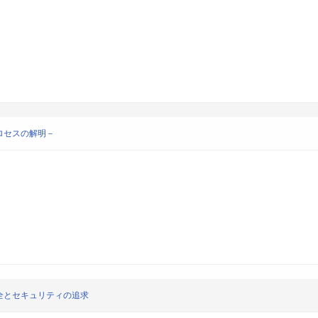
ロセスの解明－
全とセキュリティの追求