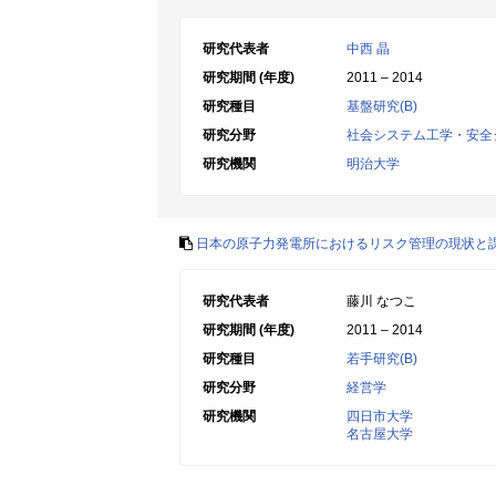
研究代表者
中西 晶
研究期間 (年度)
2011 – 2014
研究種目
基盤研究(B)
研究分野
社会システム工学・安全
研究機関
明治大学
日本の原子力発電所におけるリスク管理の現状と
研究代表者
藤川 なつこ
研究期間 (年度)
2011 – 2014
研究種目
若手研究(B)
研究分野
経営学
研究機関
四日市大学
名古屋大学