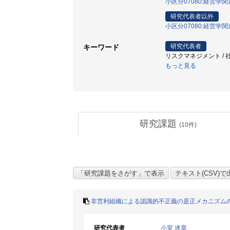
小区分07080:経営学関
研究代表者以外
小区分07080:経営学関
研究代表者
キーワード
リスクマネジメント / 社
もっと見る
研究課題
(
10
件)
非営利組織による認識的不正義の是正メカニズム
研究代表者
小室 達章