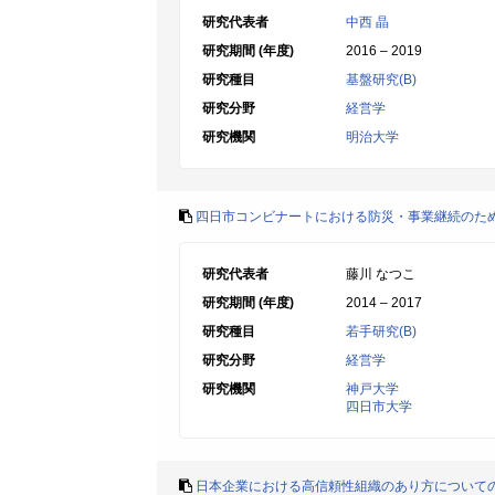
研究代表者
中西 晶
研究期間 (年度)
2016 – 2019
研究種目
基盤研究(B)
研究分野
経営学
研究機関
明治大学
四日市コンビナートにおける防災・事業継続のた
研究代表者
藤川 なつこ
研究期間 (年度)
2014 – 2017
研究種目
若手研究(B)
研究分野
経営学
研究機関
神戸大学
四日市大学
日本企業における高信頼性組織のあり方について