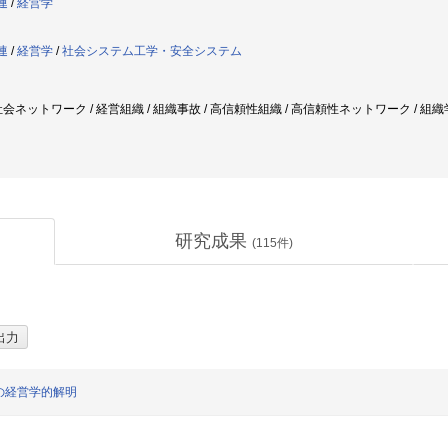
連
/
経営学
連
/
経営学
/
社会システム工学・安全システム
会ネットワーク / 経営組織 / 組織事故 / 高信頼性組織 / 高信頼性ネットワーク / 組織
研究成果
(
115
件)
の経営学的解明