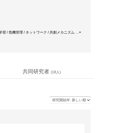
学習 / 危機管理 / ネットワーク / 共創メカニズム
…
共同研究者
(
18
人)