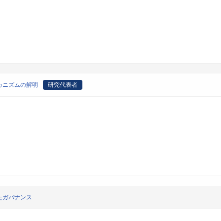
カニズムの解明
研究代表者
たガバナンス