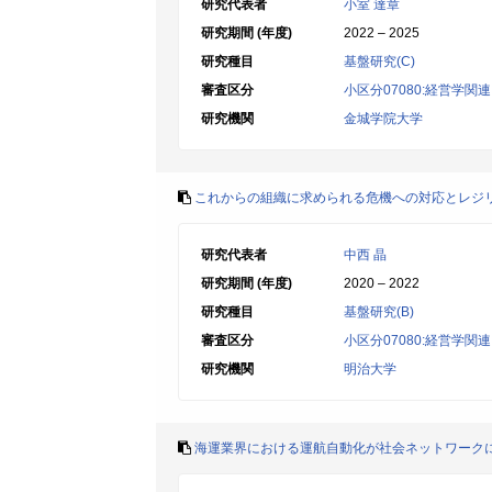
研究代表者
小室 達章
研究期間 (年度)
2022 – 2025
研究種目
基盤研究(C)
審査区分
小区分07080:経営学関連
研究機関
金城学院大学
これからの組織に求められる危機への対応とレジ
研究代表者
中西 晶
研究期間 (年度)
2020 – 2022
研究種目
基盤研究(B)
審査区分
小区分07080:経営学関連
研究機関
明治大学
海運業界における運航自動化が社会ネットワーク