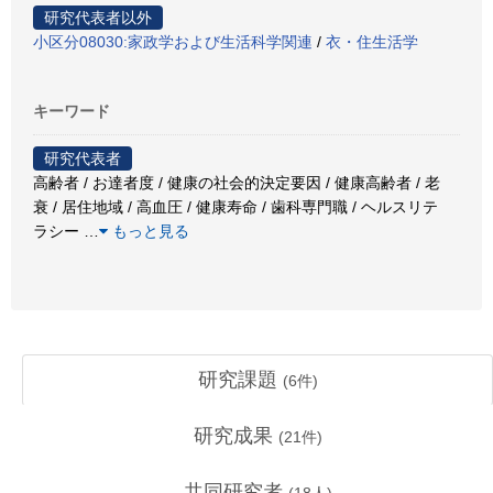
研究代表者以外
小区分08030:家政学および生活科学関連
/
衣・住生活学
キーワード
研究代表者
高齢者 / お達者度 / 健康の社会的決定要因 / 健康高齢者 / 老
衰 / 居住地域 / 高血圧 / 健康寿命 / 歯科専門職 / ヘルスリテ
ラシー
…
もっと見る
研究課題
(
6
件)
研究成果
(
21
件)
共同研究者