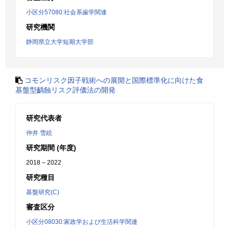
小区分57080:社会系歯学関連
研究機関
静岡県立大学短期大学部
コモンリスク因子戦術への展開と国際標準化に向けた食
基盤型齲蝕リスク評価法の開発
研究代表者
仲井 雪絵
研究期間 (年度)
2018 – 2022
研究種目
基盤研究(C)
審査区分
小区分08030:家政学および生活科学関連