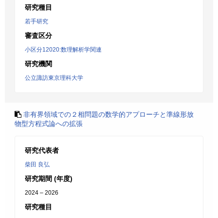
研究種目
若手研究
審査区分
小区分12020:数理解析学関連
研究機関
公立諏訪東京理科大学
非有界領域での２相問題の数学的アプローチと準線形放
物型方程式論への拡張
研究代表者
柴田 良弘
研究期間 (年度)
2024 – 2026
研究種目