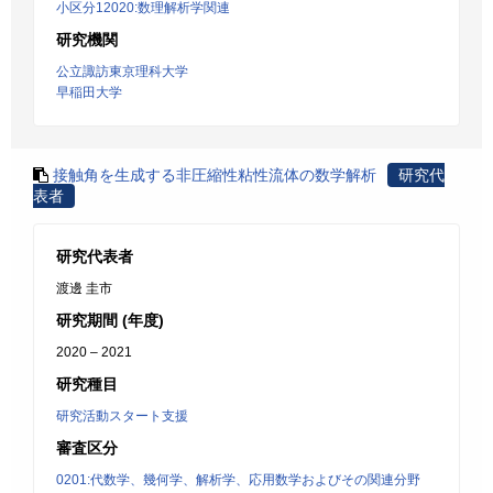
小区分12020:数理解析学関連
研究機関
公立諏訪東京理科大学
早稲田大学
接触角を生成する非圧縮性粘性流体の数学解析
研究代
表者
研究代表者
渡邊 圭市
研究期間 (年度)
2020 – 2021
研究種目
研究活動スタート支援
審査区分
0201:代数学、幾何学、解析学、応用数学およびその関連分野