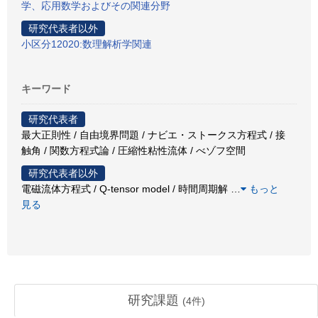
学、応用数学およびその関連分野
研究代表者以外
小区分12020:数理解析学関連
キーワード
研究代表者
最大正則性 / 自由境界問題 / ナビエ・ストークス方程式 / 接
触角 / 関数方程式論 / 圧縮性粘性流体 / べゾフ空間
研究代表者以外
電磁流体方程式 / Q-tensor model / 時間周期解
…
もっと
見る
研究課題
(
4
件)