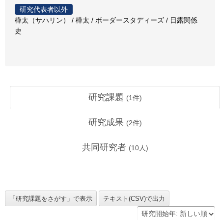
研究代表者以外
樺太（サハリン） / 樺太 / ボーダースタディーズ / 日露関係
史
研究課題
(
1
件)
研究成果
(
2
件)
共同研究者
(
10
人)