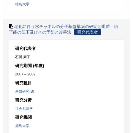
徳島大学
老化に伴う水チャネルの分子基盤構築の破綻と咀嚼・嚥
下能の低下及びその予防と改善法
研究代表者
研究代表者
石川 康子
研究期間 (年度)
2007 – 2009
研究種目
基盤研究(B)
研究分野
社会系歯学
研究機関
徳島大学