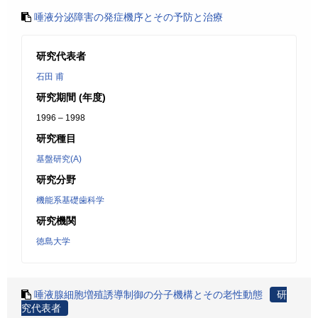
唾液分泌障害の発症機序とその予防と治療
研究代表者
石田 甫
研究期間 (年度)
1996 – 1998
研究種目
基盤研究(A)
研究分野
機能系基礎歯科学
研究機関
徳島大学
唾液腺細胞増殖誘導制御の分子機構とその老性動態
研
究代表者