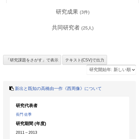
研究成果
(
3
件)
共同研究者
(
25
人)
新出と既知の高橋由一作《西周像》について
研究代表者
長門 佐季
研究期間 (年度)
2011 – 2013