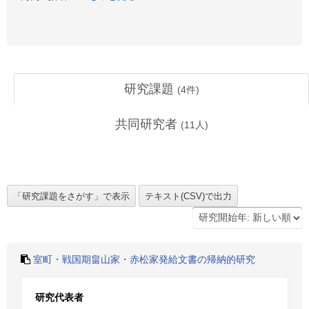
研究課題
(
4
件)
共同研究者
(
11
人)
室町・戦国期畠山家・赤松家発給文書の帰納的研究
研究代表者