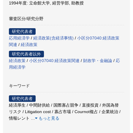
1994年度: 立命館大学, 経営学部, 助教授
審査区分/研究分野
研究代表者
応用経済学
/
経済政策(含経済事情)
/
小区分07040:経済政策
関連
/
経済政策
研究代表者以外
経済政策
/
小区分07040:経済政策関連
/
財政学・金融論
/
応
用経済学
キーワード
研究代表者
経済厚生 / 中間財供給 / 国際寡占競争 / 直接投資 / 外国為替
リスク / Litigation cost / 寡占市場 / Cournot複占 / 企業統治 /
情報レント
…
もっと見る