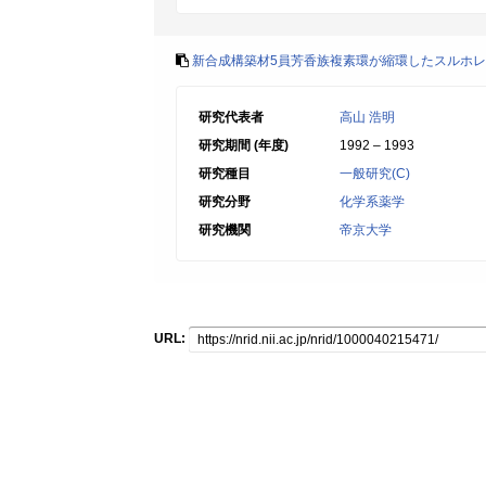
新合成構築材5員芳香族複素環が縮環したスルホ
研究代表者
高山 浩明
研究期間 (年度)
1992 – 1993
研究種目
一般研究(C)
研究分野
化学系薬学
研究機関
帝京大学
URL: