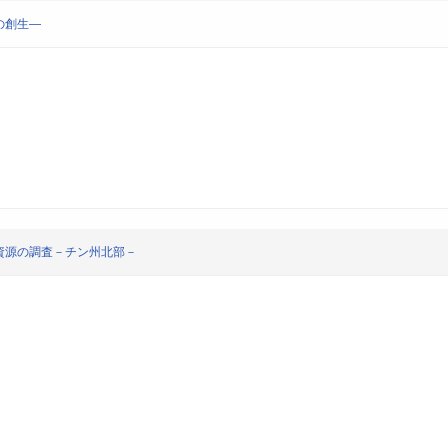
の創生―
資源の調査－チン州北部－