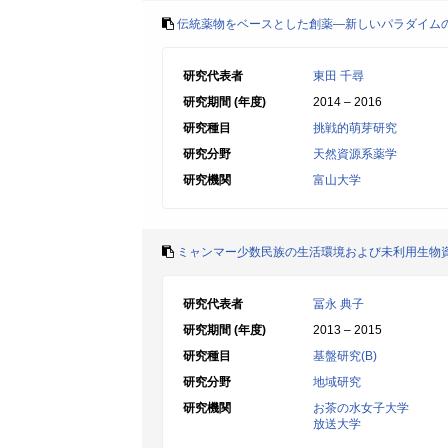
伝統薬物をベースとした創薬―新しいパラダイム
研究代表者
東田 千尋
研究期間 (年度)
2014 – 2016
研究種目
挑戦的萌芽研究
研究分野
天然資源系薬学
研究機関
富山大学
ミャンマー少数民族の生活環境および未利用生物
研究代表者
冨永 典子
研究期間 (年度)
2013 – 2015
研究種目
基盤研究(B)
研究分野
地域研究
研究機関
お茶の水女子大学
放送大学