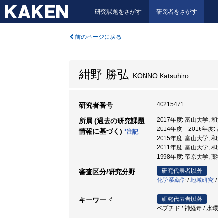
研究課題をさがす
研究者をさがす
前のページに戻る
紺野 勝弘
KONNO Katsuhiro
40215471
研究者番号
2017年度: 富山大学,
所属 (過去の研究課題
2014年度 – 2016年
情報に基づく)
*注記
2015年度: 富山大学,
2011年度: 富山大学,
1998年度: 帝京大学, 
研究代表者以外
審査区分/研究分野
化学系薬学
/
地域研究
/
研究代表者以外
キーワード
ペプチド / 神経毒 / 水