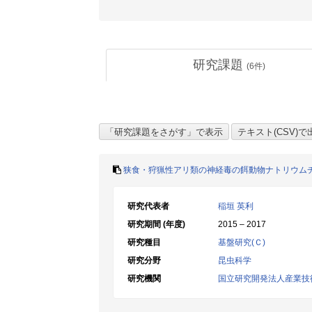
研究課題
(
6
件)
狭食・狩猟性アリ類の神経毒の餌動物ナトリウム
研究代表者
稲垣 英利
研究期間 (年度)
2015 – 2017
研究種目
基盤研究(Ｃ)
研究分野
昆虫科学
研究機関
国立研究開発法人産業技