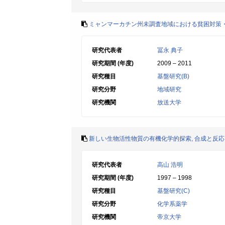
ミャンマーカチン州未調査地域における貧困対策
研究代表者
冨永 典子
研究期間 (年度)
2009 – 2011
研究種目
基盤研究(B)
研究分野
地域研究
研究機関
放送大学
新しい生物活性物質の有機化学的探索, 合成と反応
研究代表者
高山 浩明
研究期間 (年度)
1997 – 1998
研究種目
基盤研究(C)
研究分野
化学系薬学
研究機関
帝京大学