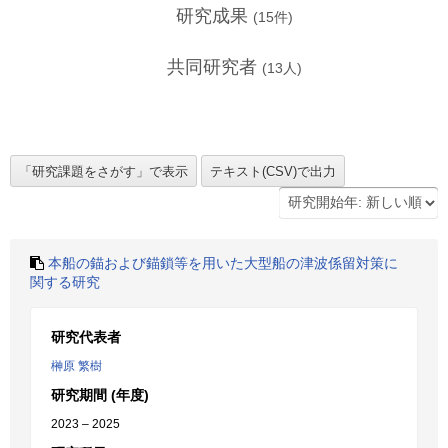
研究成果
(
15
件)
共同研究者
(
13
人)
本船の錨および錨鎖等を用いた大型船の津波係留対策に
関する研究
研究代表者
榊原 繁樹
研究期間 (年度)
2023 – 2025