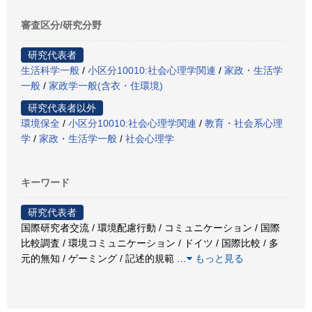
審査区分/研究分野
研究代表者
生活科学一般
/
小区分10010:社会心理学関連
/
家政・生活学
一般
/
家政学一般(含衣・住環境)
研究代表者以外
環境保全
/
小区分10010:社会心理学関連
/
教育・社会系心理
学
/
家政・生活学一般
/
社会心理学
キーワード
研究代表者
国際研究者交流 / 環境配慮行動 / コミュニケーション / 国際
比較調査 / 環境コミュニケーション / ドイツ / 国際比較 / 多
元的無知 / ゲーミング / 記述的規範
…
もっと見る