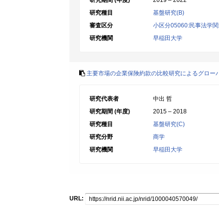
研究期間 (年度)
2019 – 2022
研究種目
基盤研究(B)
審査区分
小区分05060:民事法学
研究機関
早稲田大学
主要市場の企業保険約款の比較研究によるグロー
研究代表者
中出 哲
研究期間 (年度)
2015 – 2018
研究種目
基盤研究(C)
研究分野
商学
研究機関
早稲田大学
URL: