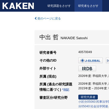
研究課題をさがす
研究者をさがす
前のページに戻る
中出 哲
NAKAIDE Satoshi
40570049
研究者番号
その他のID
外部サイト
2026年度: 早稲田大学,
所属 (現在)
2026年度: 早稲田大学,
所属 (過去の研究課題
2015年度 – 2024年
情報に基づく)
*注記
研究代表者
審査区分/研究分野
小区分05060:民事法
分05040:社会法学関連