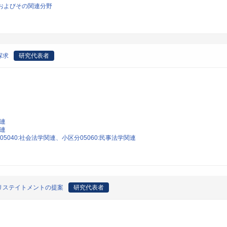
学およびその関連分野
探求
研究代表者
関連
関連
5040:社会法学関連、小区分05060:民事法学関連
リステイトメントの提案
研究代表者