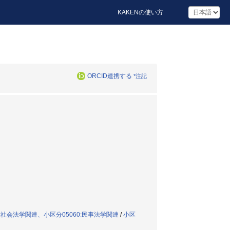
KAKENの使い方
ORCID連携する
*注記
:社会法学関連、小区分05060:民事法学関連
/
小区