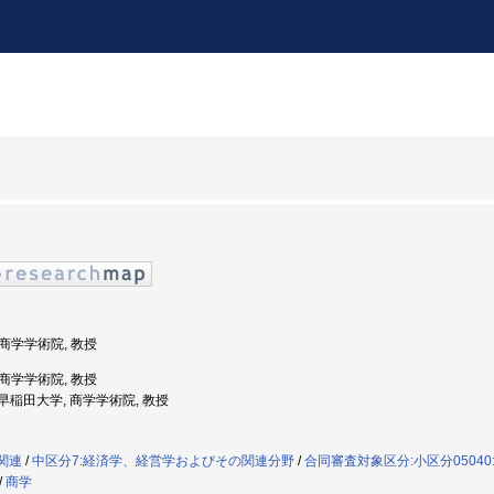
 商学学術院, 教授
 商学学術院, 教授
度: 早稲田大学, 商学学術院, 教授
学関連
/
中区分7:経済学、経営学およびその関連分野
/
合同審査対象区分:小区分05040
/
商学