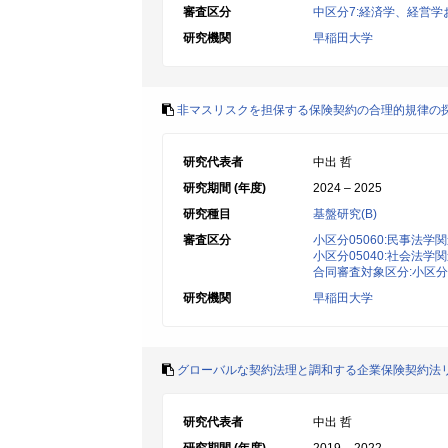
審査区分
中区分7:経済学、経営
研究機関
早稲田大学
非マスリスクを担保する保険契約の合理的規律の
研究代表者
中出 哲
研究期間 (年度)
2024 – 2025
研究種目
基盤研究(B)
審査区分
小区分05060:民事法学
小区分05040:社会法学
合同審査対象区分:小区分0
研究機関
早稲田大学
グローバルな契約法理と調和する企業保険契約法
研究代表者
中出 哲