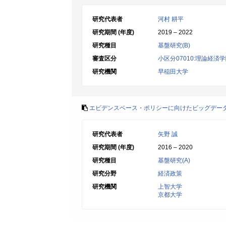
研究代表者
河村 耕平
研究期間 (年度)
2019 – 2022
研究種目
基盤研究(B)
審査区分
小区分07010:理論経済
研究機関
早稲田大学
エビデンスベース・ポリシーに向けたビッグデー
研究代表者
矢野 誠
研究期間 (年度)
2016 – 2020
研究種目
基盤研究(A)
研究分野
経済政策
研究機関
上智大学
京都大学