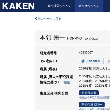
研究課題をさがす
研究者をさがす
前のページに戻る
本領 崇一
HONRYO Takakazu
40835667
研究者番号
その他のID
2026年度: 同志社大学,
所属 (現在)
2025年度: 同志社大学,
所属 (過去の研究課題
2024年度 – 2025年度
情報に基づく)
*注記
2018年度 – 2023年
研究代表者
審査区分/研究分野
小区分07010:理論経
研究代表者以外
小区分07010:理論経