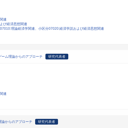
学関連
説および経済思想関連
07010:理論経済学関連、小区分07020:経済学説および経済思想関連
ゲーム理論からのアプローチ
研究代表者
学関連
理論からのアプローチ
研究代表者