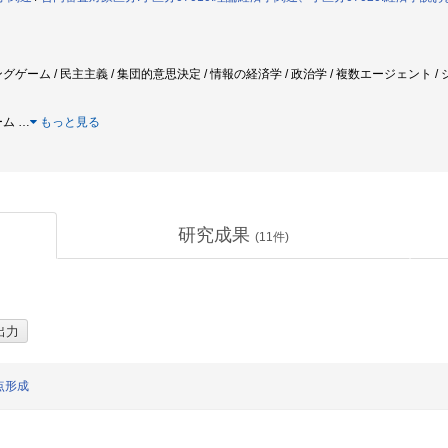
グゲーム / 民主主義 / 集団的意思決定 / 情報の経済学 / 政治学 / 複数エージェント 
ーム
…
もっと見る
研究成果
(
11
件)
点形成