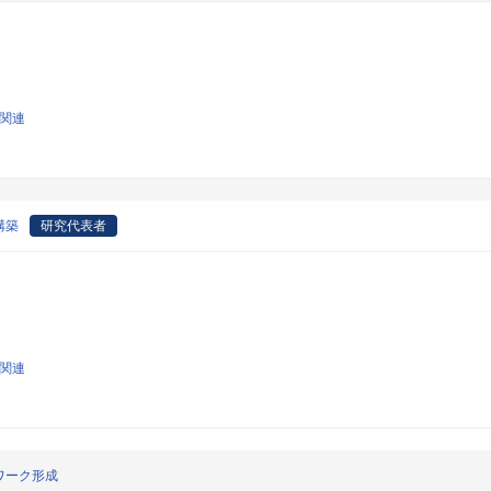
学関連
構築
研究代表者
学関連
ワーク形成