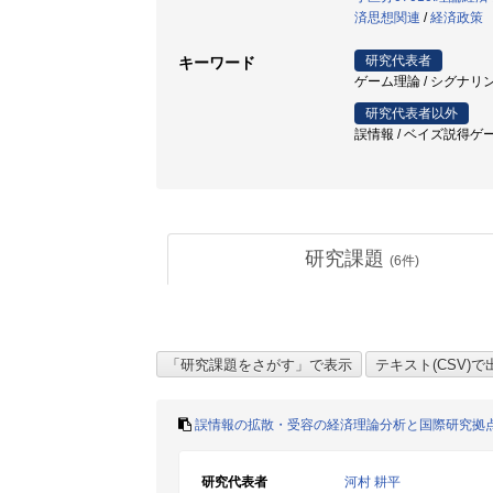
済思想関連
/
経済政策
研究代表者
キーワード
ゲーム理論 / シグナリン
研究代表者以外
誤情報 / ベイズ説得ゲ
研究課題
(
6
件)
誤情報の拡散・受容の経済理論分析と国際研究拠
研究代表者
河村 耕平