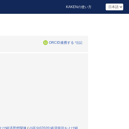
KAKENの使い方
ORCID連携する
*注記
および経済思想関連
/
小区分07020:経済学説および経