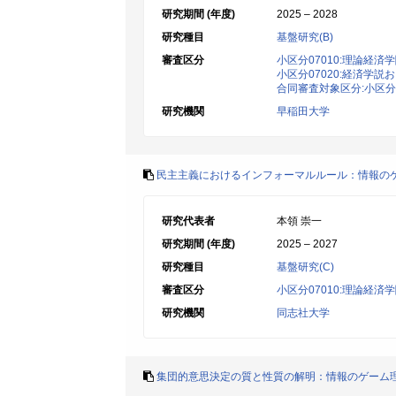
研究期間 (年度)
2025 – 2028
研究種目
基盤研究(B)
審査区分
小区分07010:理論経済
小区分07020:経済学
合同審査対象区分:小区分
研究機関
早稲田大学
民主主義におけるインフォーマルルール：情報の
研究代表者
本領 崇一
研究期間 (年度)
2025 – 2027
研究種目
基盤研究(C)
審査区分
小区分07010:理論経済
研究機関
同志社大学
集団的意思決定の質と性質の解明：情報のゲーム