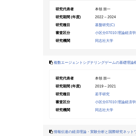
研究代表者
本領 崇一
研究期間 (年度)
2022 – 2024
研究種目
基盤研究(C)
審査区分
小区分07010:理論経済
研究機関
同志社大学
複数エージェントシグナリングゲームの基礎理論
研究代表者
本領 崇一
研究期間 (年度)
2019 – 2021
研究種目
若手研究
審査区分
小区分07010:理論経済
研究機関
同志社大学
情報伝達の経済理論・実験分析と国際研究ネット