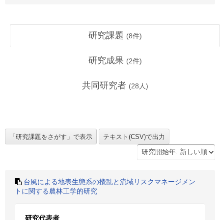
研究課題
(
8
件)
研究成果
(
2
件)
共同研究者
(
28
人)
台風による地表生態系の攪乱と流域リスクマネージメン
トに関する農林工学的研究
研究代表者