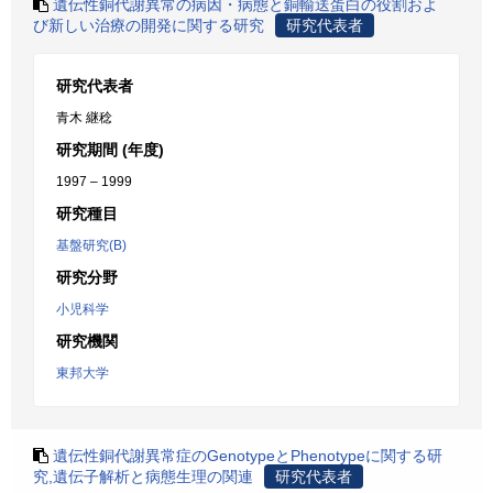
遺伝性銅代謝異常の病因・病態と銅輸送蛋白の役割およ
び新しい治療の開発に関する研究
研究代表者
研究代表者
青木 継稔
研究期間 (年度)
1997 – 1999
研究種目
基盤研究(B)
研究分野
小児科学
研究機関
東邦大学
遺伝性銅代謝異常症のGenotypeとPhenotypeに関する研
究,遺伝子解析と病態生理の関連
研究代表者