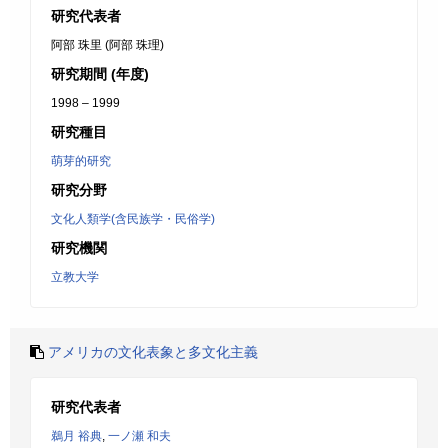
研究代表者
阿部 珠里 (阿部 珠理)
研究期間 (年度)
1998 – 1999
研究種目
萌芽的研究
研究分野
文化人類学(含民族学・民俗学)
研究機関
立教大学
アメリカの文化表象と多文化主義
研究代表者
鵜月 裕典
,
一ノ瀬 和夫