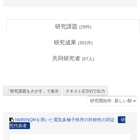
研究課題
(
29
件)
研究成果
(
301
件)
共同研究者
(
67
人)
NMR/NQRを用いた電気多極子秩序の対称性の同定
研
究代表者