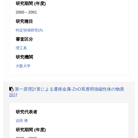
研究期間 (年度)
2000 – 2001
研究種目
特定領域研究(A)
審査区分
理工系
研究機関
大阪大学
第一原理計算による遷移金属-ZnO系透明強磁性体の物貭
設計
研究代表者
吉田 博
研究期間 (年度)