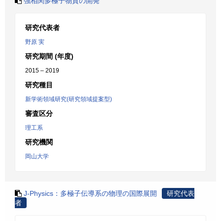
強相関多極子物質の開発
研究代表者
野原 実
研究期間 (年度)
2015 – 2019
研究種目
新学術領域研究(研究領域提案型)
審査区分
理工系
研究機関
岡山大学
J-Physics：多極子伝導系の物理の国際展開
研究代表
者