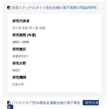
充填スクッテルダイト型化合物の電子状態の理論的研究
研究代表者
竹ケ原 克彦 (竹ヶ原 克彦)
研究期間 (年度)
2003 – 2005
研究種目
基盤研究(C)
研究分野
物性Ⅱ
研究機関
弘前大学
パイロクロア型5d遷移金属酸化物の電子構造
研究代表
者