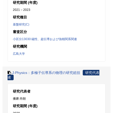
研究期間 (年度)
2021 – 2023
研究種目
基盤研究(C)
審査区分
小区分13030:磁性、超伝導および強相関系関連
研究機関
広島大学
J-Physics：多極子伝導系の物理の研究総括
研究代表
者
研究代表者
播磨 尚朝
研究期間 (年度)