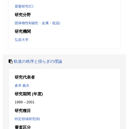
基盤研究(C)
研究分野
固体物性Ⅱ(磁性・金属・低温)
研究機関
弘前大学
軌道の秩序と揺らぎの理論
研究代表者
倉本 義夫
研究期間 (年度)
1999 – 2001
研究種目
特定領域研究(B)
審査区分