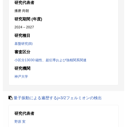
研究代表者
播磨 尚朝
研究期間 (年度)
2024 – 2027
研究種目
基盤研究(B)
審査区分
小区分13030:磁性、超伝導および強相関系関連
研究機関
神戸大学
量子振動による遍歴するj=3/2フェルミオンの検出
研究代表者
野原 実