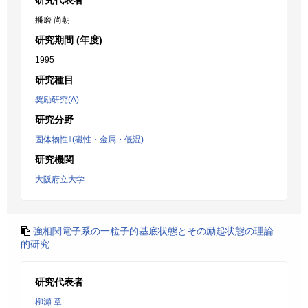
研究代表者
播磨 尚朝
研究期間 (年度)
1995
研究種目
奨励研究(A)
研究分野
固体物性Ⅱ(磁性・金属・低温)
研究機関
大阪府立大学
強相関電子系の一粒子的基底状態とその励起状態の理論
的研究
研究代表者
柳瀬 章