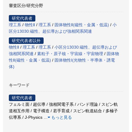
審査区分/研究分野
研究代表者
理工系
/
物性Ⅱ
/
理工系
/
固体物性Ⅱ(磁性・金属・低温)
/
小
区分13030:磁性、超伝導および強相関系関連
研究代表者以外
物性Ⅱ
/
理工系
/
理工系
/
小区分13030:磁性、超伝導および
強相関系関連
/
素粒子・原子核・宇宙線・宇宙物理
/
固体物
性Ⅱ(磁性・金属・低温)
/
固体物性Ⅰ(光物性・半導体・誘電
体)
キーワード
研究代表者
フェルミ面 / 超伝導 / 強相関電子系 / バンド理論 / スピン軌
道相互作用 / 電子構造 / 若手育成 / スピン軌道結合 / 多極子
伝導系 / J-Physics
…
もっと見る