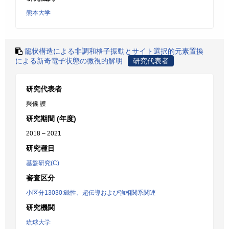
熊本大学
籠状構造による非調和格子振動とサイト選択的元素置換
による新奇電子状態の微視的解明
研究代表者
研究代表者
與儀 護
研究期間 (年度)
2018 – 2021
研究種目
基盤研究(C)
審査区分
小区分13030:磁性、超伝導および強相関系関連
研究機関
琉球大学