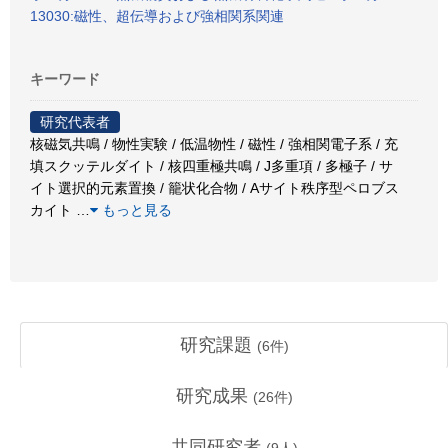
13030:磁性、超伝導および強相関系関連
キーワード
研究代表者
核磁気共鳴 / 物性実験 / 低温物性 / 磁性 / 強相関電子系 / 充
填スクッテルダイト / 核四重極共鳴 / J多重項 / 多極子 / サ
イト選択的元素置換 / 籠状化合物 / Aサイト秩序型ペロブス
カイト
…
もっと見る
研究課題
(
6
件)
研究成果
(
26
件)
共同研究者