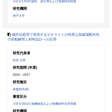
小区分13030:磁性、超伝導および強相関系関連
研究機関
神戸大学
磁性化処理で発現するゼオライトの特異な低磁場配向性
の挙動解明と材料設計への応用
研究代表者
松田 元秀
研究期間 (年度)
2024 – 2027
研究種目
基盤研究(B)
審査区分
小区分36010:無機物質および無機材料化学関連
研究機関