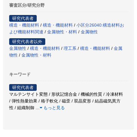
審査区分/研究分野
研究代表者
構造・機能材料
/
構造・機能材料
/
小区分26040:構造材料お
よび機能材料関連
/
金属物性・材料
/
金属物性
研究代表者以外
金属物性
/
構造・機能材料
/
理工系
/
構造・機能材料
/
金属
物性
/
金属物性・材料
キーワード
研究代表者
マルテンサイト変態 / 形状記憶合金 / 機械的性質 / 冷凍材料
/ 弾性熱量効果 / 格子軟化 / 磁歪 / 双晶変形 / 結晶磁気異方
性 / 組織制御
…
もっと見る