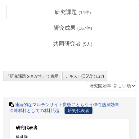
研究課題
(
14
件)
研究成果
(
167
件)
共同研究者
(
5
人)
連続的なマルテンサイト変態にともなう弾性熱量効果―
冷凍材料としての材料設計
研究代表者
研究代表者
福田 隆