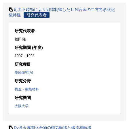
応力下時効により組織制御したTi-Ni合金の二方向形状記
憶特性
研究代表者
研究代表者
福田 隆
研究期間 (年度)
1997 – 1998
研究種目
奨励研究(A)
研究分野
構造・機能材料
研究機関
大阪大学
Dy系金属間化合物の磁気転移と構造相転移