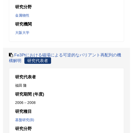
研究分野
金属物性
研究機関
大阪大学
Fe3Ptにおける磁場による可逆的なバリアント再配列の機
構解明
研究代表者
研究代表者
福田 隆
研究期間 (年度)
2006 – 2008
研究種目
基盤研究(B)
研究分野