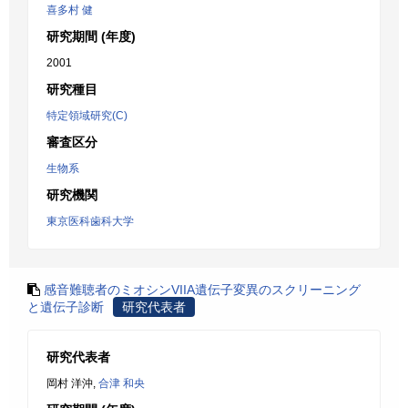
喜多村 健
研究期間 (年度)
2001
研究種目
特定領域研究(C)
審査区分
生物系
研究機関
東京医科歯科大学
感音難聴者のミオシンVIIA遺伝子変異のスクリーニング
と遺伝子診断
研究代表者
研究代表者
岡村 洋沖,
合津 和央