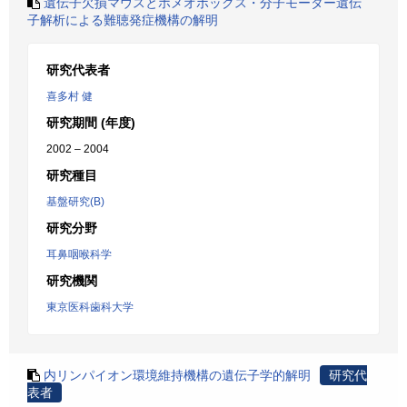
遺伝子欠損マウスとホメオボックス・分子モーター遺伝
子解析による難聴発症機構の解明
研究代表者
喜多村 健
研究期間 (年度)
2002 – 2004
研究種目
基盤研究(B)
研究分野
耳鼻咽喉科学
研究機関
東京医科歯科大学
内リンパイオン環境維持機構の遺伝子学的解明
研究代
表者