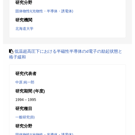
研究分野
固体物性Ⅰ(光物性・半導体・誘電体)
研究機関
北海道大学
低温超高圧下における半磁性半導体のd電子の励起状態と
格子緩和
研究代表者
中原 純一郎
研究期間 (年度)
1994 – 1995
研究種目
一般研究(B)
研究分野
固体物性Ⅰ(光物性・半導体・誘電体)