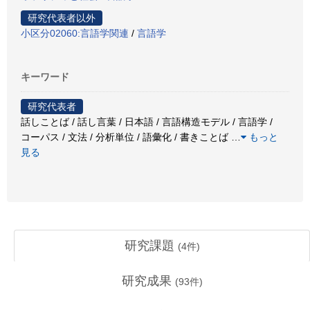
研究代表者以外
小区分02060:言語学関連
/
言語学
キーワード
研究代表者
話しことば / 話し言葉 / 日本語 / 言語構造モデル / 言語学 /
コーパス / 文法 / 分析単位 / 語彙化 / 書きことば
…
もっと
見る
研究課題
(
4
件)
研究成果
(
93
件)