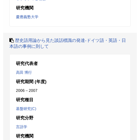
研究機関
慶應義塾大学
歴史語用論から見た談話標識の発達-ドイツ語・英語・日
本語の事例に則して
研究代表者
高田 博行
研究期間 (年度)
2006 – 2007
研究種目
基盤研究(C)
研究分野
言語学
研究機関