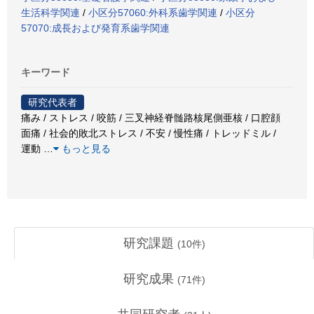
生活科学関連
/
小区分57060:外科系歯学関連
/
小区分
57070:成長および発育系歯学関連
キーワード
研究代表者
痛み / ストレス / 咬筋 / 三叉神経脊髄路核尾側亜核 / 口腔顔
面痛 / 社会的敗北ストレス / 不安 / 慢性痛 / トレッドミル /
運動
…
もっと見る
研究課題
(
10
件)
研究成果
(
71
件)