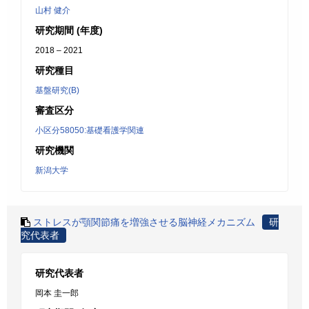
山村 健介
研究期間 (年度)
2018 – 2021
研究種目
基盤研究(B)
審査区分
小区分58050:基礎看護学関連
研究機関
新潟大学
ストレスが顎関節痛を増強させる脳神経メカニズム
研
究代表者
研究代表者
岡本 圭一郎