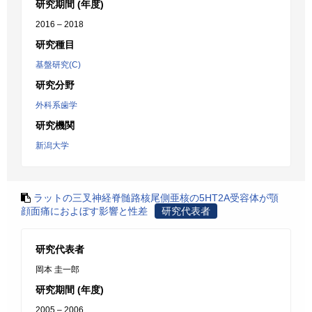
研究期間 (年度)
2016 – 2018
研究種目
基盤研究(C)
研究分野
外科系歯学
研究機関
新潟大学
ラットの三叉神経脊髄路核尾側亜核の5HT2A受容体が顎
顔面痛におよぼす影響と性差
研究代表者
研究代表者
岡本 圭一郎
研究期間 (年度)
2005 – 2006