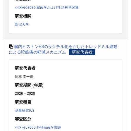
小区分08030:家政学および生活科学関連
研究機関
新潟大学
脳内ヒストンH3のラクチル化を介したトレッドミル運動
による咬筋痛の軽減メカニズム
研究代表者
研究代表者
岡本 圭一郎
研究期間 (年度)
2026 – 2028
研究種目
基盤研究(C)
審査区分
小区分57060:外科系歯学関連