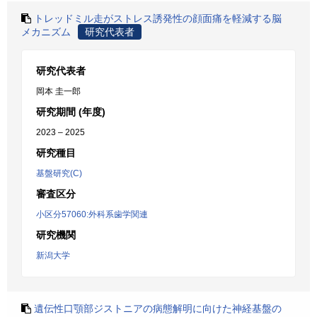
トレッドミル走がストレス誘発性の顔面痛を軽減する脳
メカニズム
研究代表者
研究代表者
岡本 圭一郎
研究期間 (年度)
2023 – 2025
研究種目
基盤研究(C)
審査区分
小区分57060:外科系歯学関連
研究機関
新潟大学
遺伝性口顎部ジストニアの病態解明に向けた神経基盤の