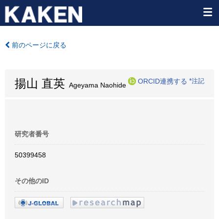
前のページに戻る
揚山 直英
ORCID連携する
*注記
Ageyama Naohide
研究者番号
50399458
その他のID