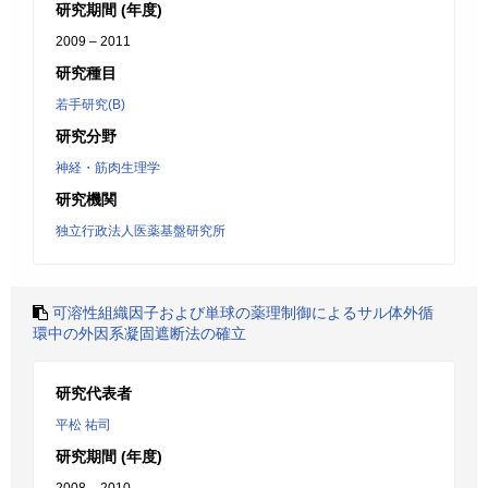
研究期間 (年度)
2009 – 2011
研究種目
若手研究(B)
研究分野
神経・筋肉生理学
研究機関
独立行政法人医薬基盤研究所
可溶性組織因子および単球の薬理制御によるサル体外循
環中の外因系凝固遮断法の確立
研究代表者
平松 祐司
研究期間 (年度)