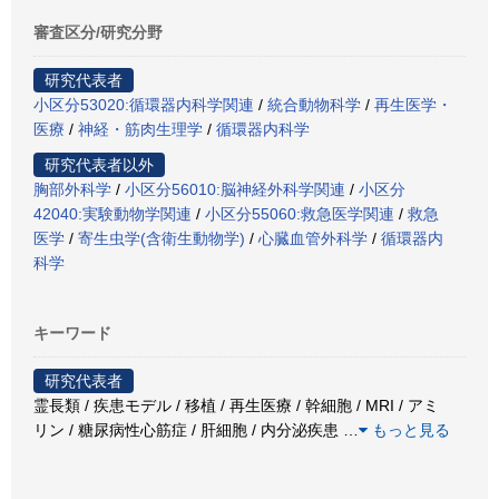
審査区分/研究分野
研究代表者
小区分53020:循環器内科学関連
/
統合動物科学
/
再生医学・
医療
/
神経・筋肉生理学
/
循環器内科学
研究代表者以外
胸部外科学
/
小区分56010:脳神経外科学関連
/
小区分
42040:実験動物学関連
/
小区分55060:救急医学関連
/
救急
医学
/
寄生虫学(含衛生動物学)
/
心臓血管外科学
/
循環器内
科学
キーワード
研究代表者
霊長類 / 疾患モデル / 移植 / 再生医療 / 幹細胞 / MRI / アミ
リン / 糖尿病性心筋症 / 肝細胞 / 内分泌疾患
…
もっと見る