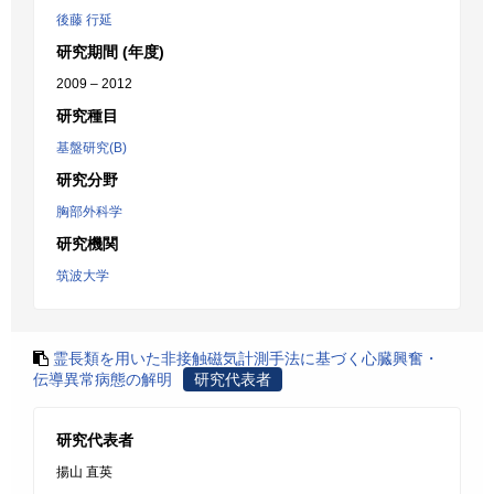
後藤 行延
研究期間 (年度)
2009 – 2012
研究種目
基盤研究(B)
研究分野
胸部外科学
研究機関
筑波大学
霊長類を用いた非接触磁気計測手法に基づく心臓興奮・
伝導異常病態の解明
研究代表者
研究代表者
揚山 直英