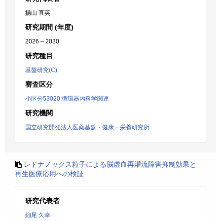
揚山 直英
研究期間 (年度)
2026 – 2030
研究種目
基盤研究(C)
審査区分
小区分53020:循環器内科学関連
研究機関
国立研究開発法人医薬基盤・健康・栄養研究所
レドナノックス粒子による脳虚血再灌流障害抑制効果と
再生医療応用への検証
研究代表者
細尾 久幸