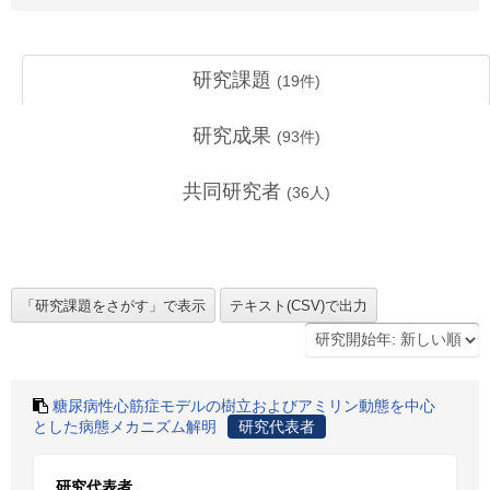
研究課題
(
19
件)
研究成果
(
93
件)
共同研究者
(
36
人)
糖尿病性心筋症モデルの樹立およびアミリン動態を中心
とした病態メカニズム解明
研究代表者
研究代表者