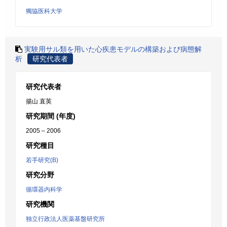
獨協医科大学
実験用サル類を用いた心疾患モデルの構築および病態解
析
研究代表者
研究代表者
揚山 直英
研究期間 (年度)
2005 – 2006
研究種目
若手研究(B)
研究分野
循環器内科学
研究機関
独立行政法人医薬基盤研究所