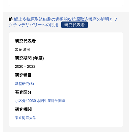
鰓上皮抗原取込細胞の選択的な抗原取込機序の解明とワ
クチンデリバリーへの応用
研究代表者
研究代表者
加藤 豪司
研究期間 (年度)
2020 – 2022
研究種目
基盤研究(B)
審査区分
小区分40030:水圏生産科学関連
研究機関
東京海洋大学