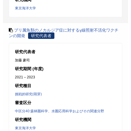
東京海洋大学
ブリ属魚類のノカルジア症に対するγ線照射不活化ワクチ
ンの開発
研究代表者
研究代表者
加藤 豪司
研究期間 (年度)
2021 – 2023
研究種目
挑戦的研究(萌芽)
審査区分
中区分40:森林圏科学、水圏応用科学およびその関連分野
研究機関
東京海洋大学