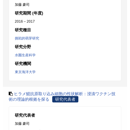
加藤 豪司
研究期間 (年度)
2016 – 2017
研究種目
挑戦的萌芽研究
研究分野
水圏生産科学
研究機関
東京海洋大学
ヒラメ鰓抗原取り込み細胞の性状解析：浸漬ワクチン技
術の理論的根拠を探る
研究代表者
研究代表者
加藤 豪司