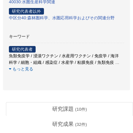
40030:水圏生産科学関連
研究代表者以外
中区分40:森林圏科学、水圏応用科学およびその関連分野
キーワード
研究代表者
魚類免疫学 / 浸漬ワクチン / 水産用ワクチン / 免疫学 / 海洋
科学 / 細胞・組織 / 感染症 / 水産学 / 粘膜免疫 / 魚類免疫
…
もっと見る
研究課題
(
10
件)
研究成果
(
32
件)