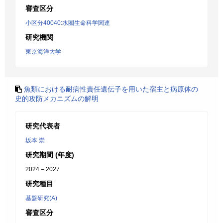
審査区分
小区分40040:水圏生命科学関連
研究機関
東京海洋大学
魚類における耐病性責任遺伝子を用いた宿主と病原体の
史的攻防メカニズムの解明
研究代表者
坂本 崇
研究期間 (年度)
2024 – 2027
研究種目
基盤研究(A)
審査区分