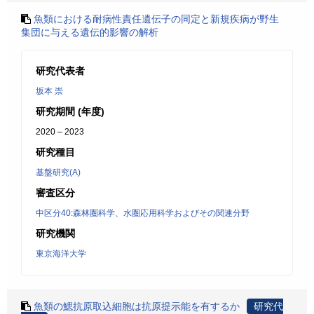
魚類における耐病性責任遺伝子の同定と新規疾病が野生
集団に与える遺伝的影響の解析
研究代表者
坂本 崇
研究期間 (年度)
2020 – 2023
研究種目
基盤研究(A)
審査区分
中区分40:森林圏科学、水圏応用科学およびその関連分野
研究機関
東京海洋大学
魚類の鰓抗原取込細胞は抗原提示能を有するか
研究代