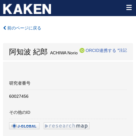
前のページに戻る
阿知波 紀郎
ORCID連携する
*注記
ACHIWA Norio
研究者番号
60027456
その他のID