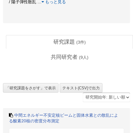
/ 陽子弾性散乱
…
もっと見る
研究課題
(
3
件)
共同研究者
(
9
人)
中間エネルギー不安定核ビームと固体水素との散乱によ
る酸素20核の密度分布測定