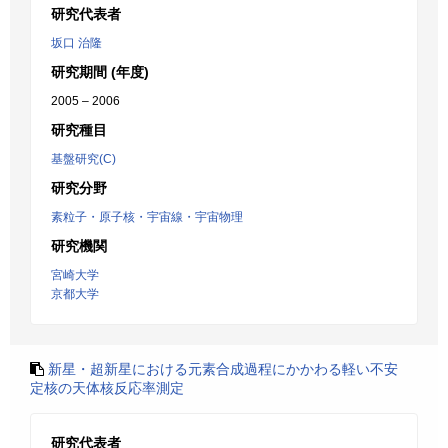
研究代表者
坂口 治隆
研究期間 (年度)
2005 – 2006
研究種目
基盤研究(C)
研究分野
素粒子・原子核・宇宙線・宇宙物理
研究機関
宮崎大学
京都大学
新星・超新星における元素合成過程にかかわる軽い不安
定核の天体核反応率測定
研究代表者