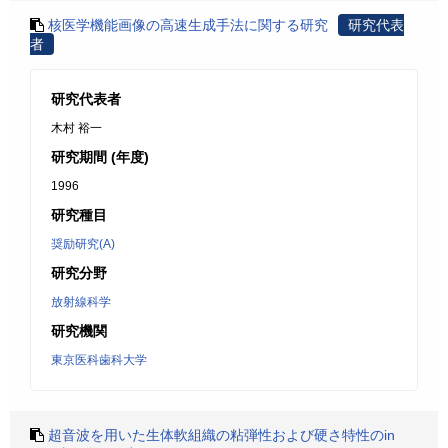
核医学機能画像の高速生成手法に関する研究
研究代表
者
研究代表者
木村 裕一
研究期間 (年度)
1996
研究種目
奨励研究(A)
研究分野
放射線科学
研究機関
東京医科歯科大学
超音波を用いた生体軟組織の粘弾性および硬さ特性のin