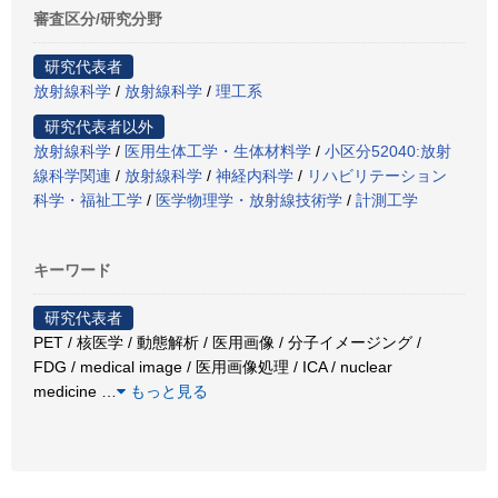
審査区分/研究分野
研究代表者
放射線科学
/
放射線科学
/
理工系
研究代表者以外
放射線科学
/
医用生体工学・生体材料学
/
小区分52040:放射
線科学関連
/
放射線科学
/
神経内科学
/
リハビリテーション
科学・福祉工学
/
医学物理学・放射線技術学
/
計測工学
キーワード
研究代表者
PET / 核医学 / 動態解析 / 医用画像 / 分子イメージング /
FDG / medical image / 医用画像処理 / ICA / nuclear
medicine
…
もっと見る