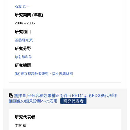
石渡 喜一
研究期間 (年度)
2004 – 2006
研究種目
基盤研究(B)
研究分野
放射線科学
研究機関
(財)東京都高齢者研究・福祉振興財団
無採血,部分容積効果補正を伴うPETによるFDG糖代謝詳
細画像の痴呆診断への応用
研究代表者
研究代表者
木村 裕一