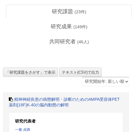
研究課題
(
23
件)
研究成果
(
149
件)
共同研究者
(
46
人)
精神神経疾患の病態解明・診断のためのAMPA受容体PET
薬剤[18F]K-40の脳内動態の解明
研究代表者
一條 貞満