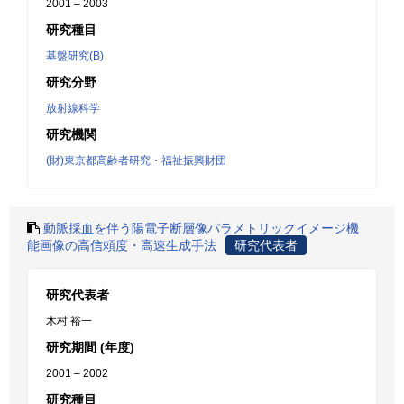
2001 – 2003
研究種目
基盤研究(B)
研究分野
放射線科学
研究機関
(財)東京都高齢者研究・福祉振興財団
動脈採血を伴う陽電子断層像パラメトリックイメージ機
能画像の高信頼度・高速生成手法
研究代表者
研究代表者
木村 裕一
研究期間 (年度)
2001 – 2002
研究種目