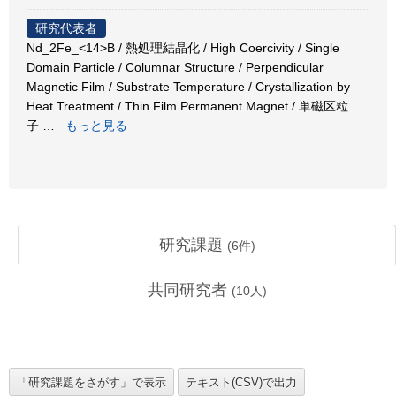
研究代表者
Nd_2Fe_<14>B / 熱処理結晶化 / High Coercivity / Single
Domain Particle / Columnar Structure / Perpendicular
Magnetic Film / Substrate Temperature / Crystallization by
Heat Treatment / Thin Film Permanent Magnet / 単磁区粒
子
…
もっと見る
研究課題
(
6
件)
共同研究者
(
10
人)