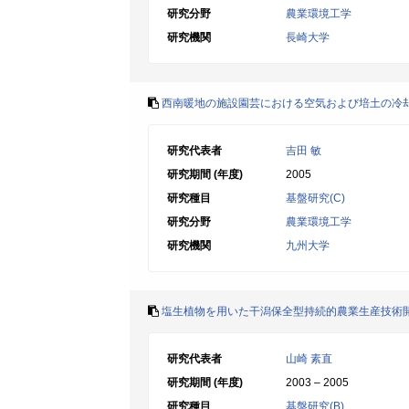
研究分野
農業環境工学
研究機関
長崎大学
西南暖地の施設園芸における空気および培土の冷
研究代表者
吉田 敏
研究期間 (年度)
2005
研究種目
基盤研究(C)
研究分野
農業環境工学
研究機関
九州大学
塩生植物を用いた干潟保全型持続的農業生産技術
研究代表者
山崎 素直
研究期間 (年度)
2003 – 2005
研究種目
基盤研究(B)