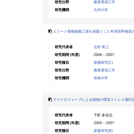
研究分野
農業環境工学
研究機関
九州大学
エリート植物細胞工場を基盤とした有用原料物質
研究代表者
北村 美江
研究期間 (年度)
2006 – 2007
研究種目
基盤研究(C)
研究分野
農業環境工学
研究機関
長崎大学
マイクロウェーブによる植物の環境ストレス適応
研究代表者
下町 多佳志
研究期間 (年度)
2005 – 2007
研究種目
基盤研究(B)