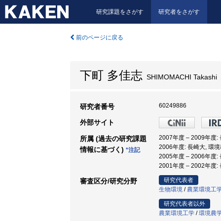
研究課題をさがす
研究者をさがす
前のページに戻る
下町 多佳志
SHIMOMACHI Takashi
60249886
研究者番号
外部サイト
2007年度 – 2009年
所属 (過去の研究課題
2006年度: 長崎大, 環
情報に基づく)
*注記
2005年度 – 2006年
2001年度 – 2002年
研究代表者
審査区分/研究分野
生物環境
/
農業環境工
研究代表者以外
農業環境工学
/
環境農