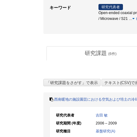
研究代表者
キーワード
Open-ended coaxial pro
/ Microwave / S21
…
研究課題
(
6
件)
西南暖地の施設園芸における空気および培土の冷
研究代表者
吉田 敏
研究期間 (年度)
2006 – 2009
研究種目
基盤研究(A)