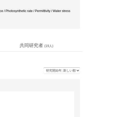
hotosynthetic rate / Permittivity / Water stress
共同研究者
(
19
人)