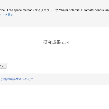
be / Free space method / マイクロウェーブ / Water potential / Stomatal conductance / P
もっと見る
研究成果
(
12
件)
却技術の農業生産への応用