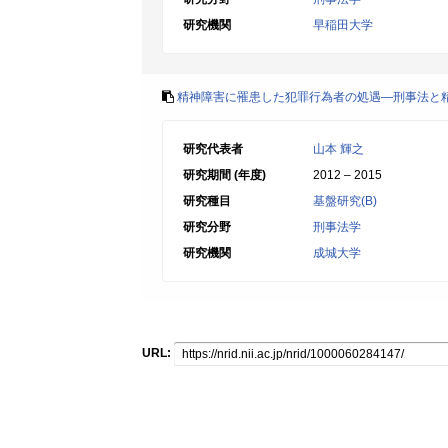
研究機関
早稲田大学
精神障害に罹患した犯罪行為者の処遇―刑事法と
研究代表者
山本 輝之
研究期間 (年度)
2012 – 2015
研究種目
基盤研究(B)
研究分野
刑事法学
研究機関
成城大学
URL: