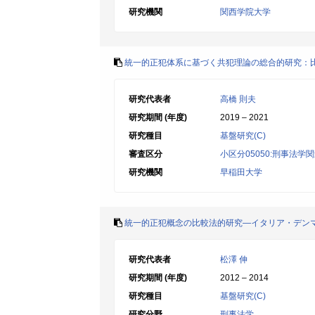
研究機関
関西学院大学
統一的正犯体系に基づく共犯理論の総合的研究：
研究代表者
高橋 則夫
研究期間 (年度)
2019 – 2021
研究種目
基盤研究(C)
審査区分
小区分05050:刑事法学
研究機関
早稲田大学
統一的正犯概念の比較法的研究―イタリア・デン
研究代表者
松澤 伸
研究期間 (年度)
2012 – 2014
研究種目
基盤研究(C)
研究分野
刑事法学