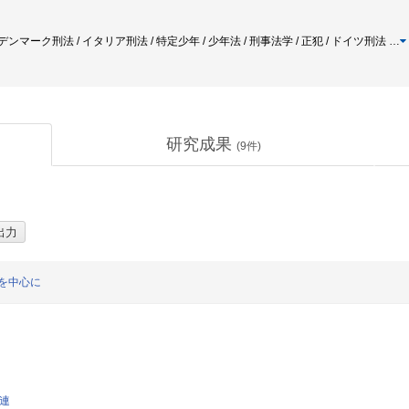
/ デンマーク刑法 / イタリア刑法 / 特定少年 / 少年法 / 刑事法学 / 正犯 / ドイツ刑法
…
研究成果
(
9
件)
を中心に
関連