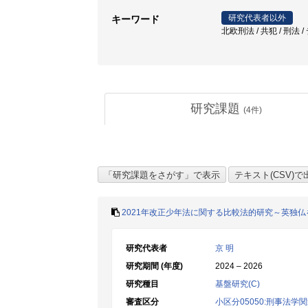
研究代表者以外
キーワード
北欧刑法 / 共犯 / 刑法 
研究課題
(
4
件)
2021年改正少年法に関する比較法的研究～英独仏
研究代表者
京 明
研究期間 (年度)
2024 – 2026
研究種目
基盤研究(C)
審査区分
小区分05050:刑事法学