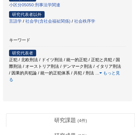
小区分05050:刑事法学関連
研究代表者以外
言語学
/
社会学(含社会福祉関係)
/
社会秩序学
キーワード
研究代表者
正犯 / 北欧刑法 / ドイツ刑法 / 統一的正犯 / 正犯と共犯 / 国
際刑法 / オーストリア刑法 / デンマーク刑法 / イタリア刑法
/ 因果的共犯論 / 統一的正犯体系 / 共犯 / 刑法
…
もっと見
る
研究課題
(
4
件)