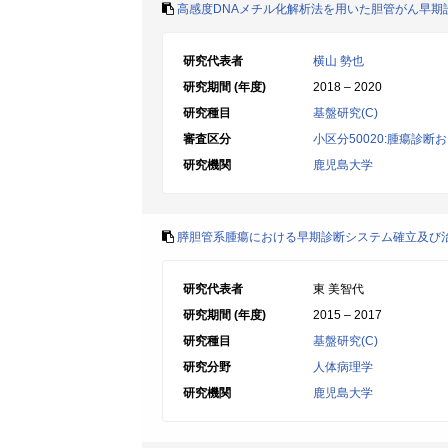
高感度DNAメチル化解析法を用いた胆管がん早期
研究代表者
横山 勢也
研究期間 (年度)
2018 – 2020
研究種目
基盤研究(C)
審査区分
小区分50020:腫瘍診断
研究機関
鹿児島大学
膵胆管系腫瘍における早期診断システム確立及び
研究代表者
東 美智代
研究期間 (年度)
2015 – 2017
研究種目
基盤研究(C)
研究分野
人体病理学
研究機関
鹿児島大学