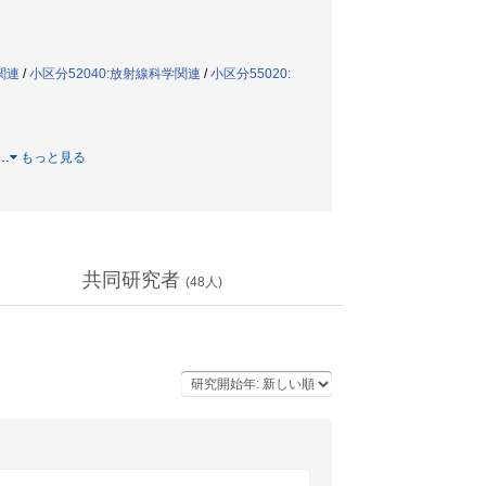
関連
/
小区分52040:放射線科学関連
/
小区分55020:
…
もっと見る
共同研究者
(
48
人)