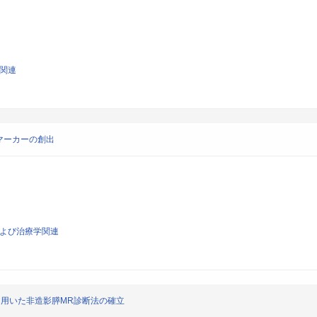
学関連
マーカーの創出
および治療学関連
を用いた非造影膵MR診断法の確立