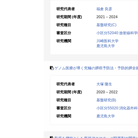
研究代表者
福倉 良彦
研究期間 (年度)
2021 – 2024
研究種目
基盤研究(C)
審査区分
小区分52040:放射線科
研究機関
川崎医科大学
鹿児島大学
ゲノム医療が導く究極の膵癌予防法・予防的膵全
研究代表者
大塚 隆生
研究期間 (年度)
2020 – 2022
研究種目
基盤研究(B)
審査区分
小区分55020:消化器外
研究機関
鹿児島大学