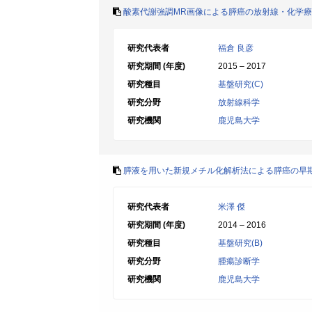
酸素代謝強調MR画像による膵癌の放射線・化学
研究代表者
福倉 良彦
研究期間 (年度)
2015 – 2017
研究種目
基盤研究(C)
研究分野
放射線科学
研究機関
鹿児島大学
膵液を用いた新規メチル化解析法による膵癌の早
研究代表者
米澤 傑
研究期間 (年度)
2014 – 2016
研究種目
基盤研究(B)
研究分野
腫瘍診断学
研究機関
鹿児島大学