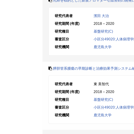
乳癌を標的とした新規アロマターゼ阻害剤の開発
研究代表者
濱田 大治
研究期間 (年度)
2018 – 2020
研究種目
基盤研究(C)
審査区分
小区分49020:人体病理
研究機関
鹿児島大学
膵胆管系腫瘍の早期診断と治療効果予測システム
研究代表者
東 美智代
研究期間 (年度)
2018 – 2020
研究種目
基盤研究(C)
審査区分
小区分49020:人体病理
研究機関
鹿児島大学