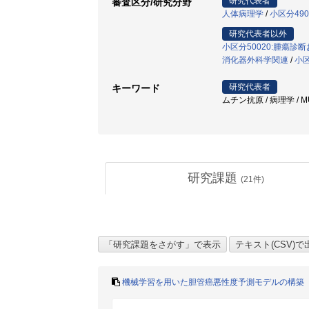
研究代表者
審査区分/研究分野
人体病理学
/
小区分49
研究代表者以外
小区分50020:腫瘍診
消化器外科学関連
/
小区
研究代表者
キーワード
ムチン抗原 / 病理学 / MUC
研究課題
(
21
件)
機械学習を用いた胆管癌悪性度予測モデルの構築