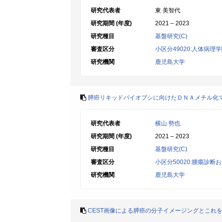
研究代表者
東 美智代
研究期間 (年度)
2021 – 2023
研究種目
基盤研究(C)
審査区分
小区分49020:人体病理
研究機関
鹿児島大学
膵癌リキッドバイオプシに向けたＤＮＡメチル化
研究代表者
横山 勢也
研究期間 (年度)
2021 – 2023
研究種目
基盤研究(C)
審査区分
小区分50020:腫瘍診断
研究機関
鹿児島大学
CEST画像による膵癌の分子イメージングとこれ