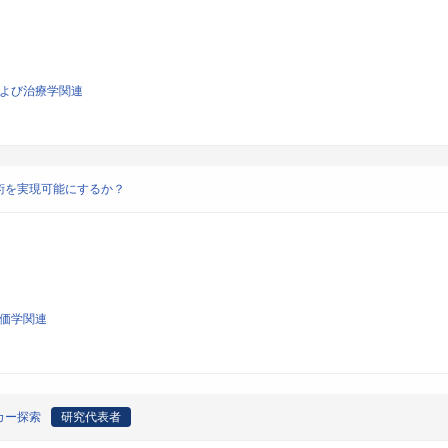
および治療学関連
術を実現可能にするか？
評価学関連
カー探索
研究代表者