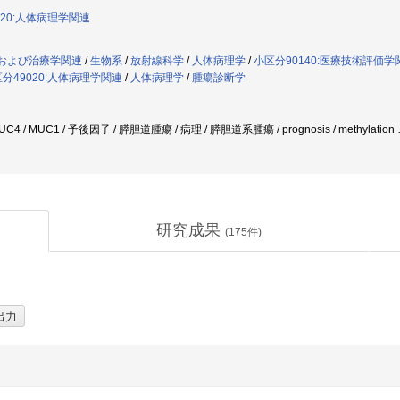
020:人体病理学関連
断および治療学関連
/
生物系
/
放射線科学
/
人体病理学
/
小区分90140:医療技術評価学
分49020:人体病理学関連
/
人体病理学
/
腫瘍診断学
4 / MUC1 / 予後因子 / 膵胆道腫瘍 / 病理 / 膵胆道系腫瘍 / prognosis / methylation
研究成果
(
175
件)