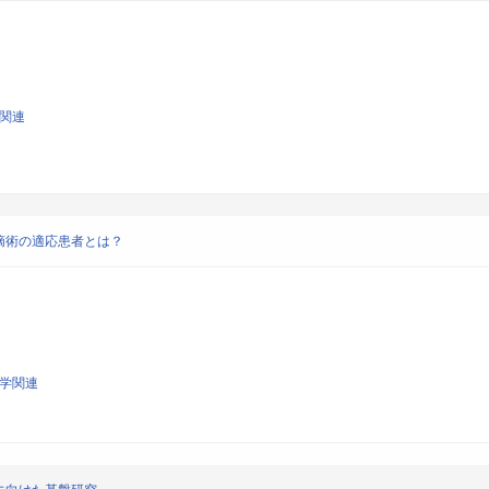
学関連
摘術の適応患者とは？
科学関連