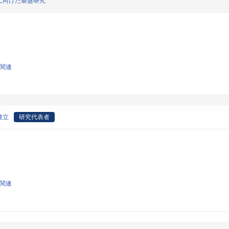
に向けた基盤研究
学関連
確立
研究代表者
学関連