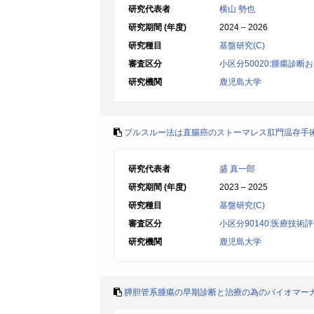
研究代表者
横山 勢也
研究期間 (年度)
2024 – 2026
研究種目
基盤研究(C)
審査区分
小区分50020:腫瘍診断
研究機関
鹿児島大学
プルスルー法は直腸癌のストーマレス肛門温存手
研究代表者
盛 真一郎
研究期間 (年度)
2023 – 2025
研究種目
基盤研究(C)
審査区分
小区分90140:医療技術
研究機関
鹿児島大学
膵胆管系腫瘍の早期診断と治療の為のバイオマー