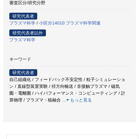
審査区分/研究分野
研究代表者
プラズマ科学
/
小区分14010:プラズマ科学関連
研究代表者以外
プラズマ科学
キーワード
研究代表者
自己組織化 / フィードバック不安定性 / 粒子シミュレーショ
ン / 直線型装置実験 / 径方向輸送 / 非接触プラズマ / 磁気
圏・電離圏 / ハイパフォーマンス・コンピューティング / 計
算物理 / プラズマ・核融合
…
もっと見る