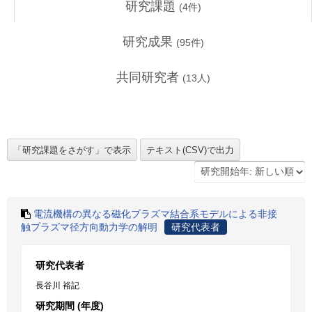
研究課題
(
4
件)
研究成果
(
95
件)
共同研究者
(
13
人)
電流機構の異なる磁化プラズマ結合系モデルによる非接
触プラズマ径方向動力学の解明
研究代表者
研究代表者
長谷川 裕記
研究期間 (年度)