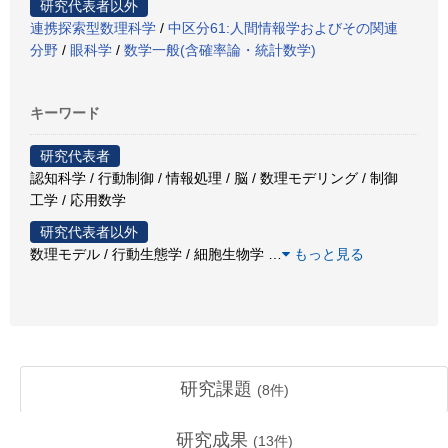
研究代表者以外
連携探索型数理科学
/
中区分61:人間情報学およびその関連
分野
/
眼科学
/
数学一般(含確率論・統計数学)
キーワード
研究代表者
認知科学 / 行動制御 / 情報処理 / 脳 / 数理モデリング / 制御
工学 / 応用数学
研究代表者以外
数理モデル / 行動生態学 / 細胞生物学
…
もっと見る
研究課題
(
8
件)
研究成果
(
13
件)