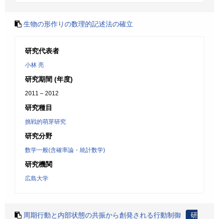
生物の形作りの数理的記述法の確立
研究代表者
小林 亮
研究期間 (年度)
2011 – 2012
研究種目
挑戦的萌芽研究
研究分野
数学一般(含確率論・統計数学)
研究機関
広島大学
周期行動と内部状態の共振から創発される行動制御
研