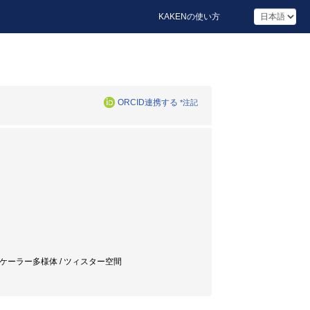
KAKENの使い方
ORCID連携する
*注記
四元数ケーラー多様体 / ツィスター空間