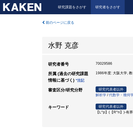
研究課題をさがす
研究者をさがす
前のページに戻る
水野 克彦
70029586
研究者番号
1986年度: 大阪大学, 
所属 (過去の研究課題
情報に基づく)
*注記
研究代表者以外
審査区分/研究分野
解析学
/
代数学・幾何
研究代表者以外
キーワード
【L^p】(【R^n】)-有