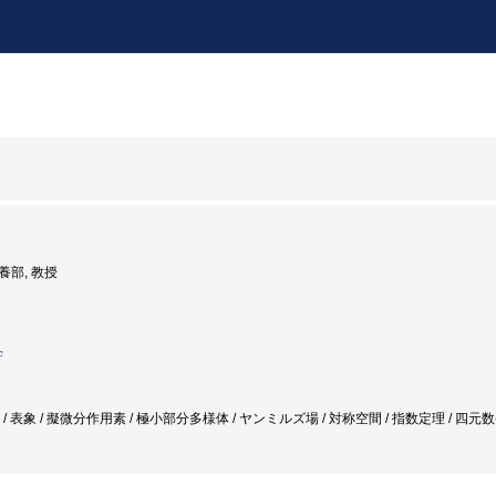
教養部, 教授
学
界 / 表象 / 擬微分作用素 / 極小部分多様体 / ヤンミルズ場 / 対称空間 / 指数定理 / 