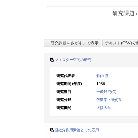
研究課題
(
ツィスター空間の研究
研究代表者
竹内 勝
研究期間 (年度)
1986
研究種目
一般研究(C)
研究分野
代数学・幾何学
研究機関
大阪大学
擬微分作用素論とその応用