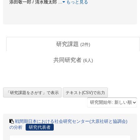
添田敬一郎 / 清水幾太郎
…
もっと見る
研究課題
(
2
件)
共同研究者
(
6
人)
戦間期日本における社会研究センター(大原社研と協調会)
の分析
研究代表者