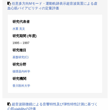
任意多方向Mモード・運動軌跡表示超音波装置による虚
血心筋バイアビリティの定量評価
研究代表者
水重 克文
研究期間 (年度)
1995 – 1997
研究種目
基盤研究(C)
研究分野
循環器内科学
研究機関
香川医科大学
超音波顕微鏡による音響特性及び弾性特性計測に基づく
心筋viabilityの評価