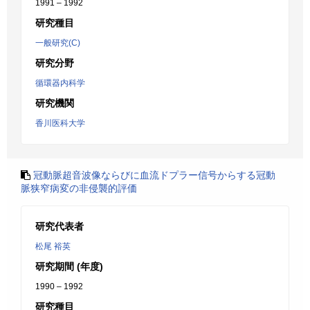
1991 – 1992
研究種目
一般研究(C)
研究分野
循環器内科学
研究機関
香川医科大学
冠動脈超音波像ならびに血流ドプラー信号からする冠動
脈狭窄病変の非侵襲的評価
研究代表者
松尾 裕英
研究期間 (年度)
1990 – 1992
研究種目